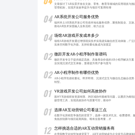
04
文章探讨了AR实景开发在文旅、零售、教育等领域的应用现状与
管理机制，实现开发效率提升与项目可复用性增
04
AR系统开发公司服务优势
福州本土AR系统开发公司凭借本地化服务优势，聚焦制造业、文旅
推动AR技术深度融入业务流程，助力企业
04
场馆AR游戏开发成本多少
场馆AR游戏开发通过增强现实技术实现虚实融合的互动体验，广
实体空间数字化升级。支持轻量化集成与深度定
02
微距开发AR小程序制作靠谱吗
微距开发专注于提供稳定高效、具备商业价值的AR小程序解决方
业实现沉浸式交互体验，显著提升用户参与度与
02
AR小程序制作有哪些优势
AR小程序凭借轻量化、即开即用、沉浸式交互与微信生态融合优
转型。
01
VR游戏开发公司如何高效协作
面对VR游戏研发资源有限、跨区域协作困难等问题，以重庆为枢
捷管理工具，实现高效协作与质量可控，推动中
01
选择AR互动营销公司看这三点
在数字化营销竞争激烈的背景下，选择一家技术扎实、收费透明、
免低价陷阱与项目延期风险。唯有全面考量，才
12
怎样挑选合适的AR互动营销服务商
在贵阳数字化转型加速背景下，AR互动营销成为企业提升品牌体