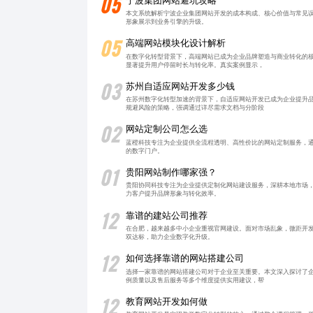
05
宁波集团网站避坑攻略
本文系统解析宁波企业集团网站开发的成本构成、核心价值与常见
形象展示到业务引擎的升级。
05
高端网站模块化设计解析
在数字化转型背景下，高端网站已成为企业品牌塑造与商业转化的
显著提升用户停留时长与转化率。真实案例显示，
03
苏州自适应网站开发多少钱
在苏州数字化转型加速的背景下，自适应网站开发已成为企业提升
规避风险的策略，强调通过详尽需求文档与分阶段
02
网站定制公司怎么选
蓝橙科技专注为企业提供全流程透明、高性价比的网站定制服务，
的数字门户。
01
贵阳网站制作哪家强？
贵阳协同科技专注为企业提供定制化网站建设服务，深耕本地市场
力客户提升品牌形象与转化效率。
12
靠谱的建站公司推荐
在合肥，越来越多中小企业重视官网建设。面对市场乱象，微距开
双达标，助力企业数字化升级。
12
如何选择靠谱的网站搭建公司
选择一家靠谱的网站搭建公司对于企业至关重要。本文深入探讨了
例质量以及售后服务等多个维度提供实用建议，帮
12
教育网站开发如何做