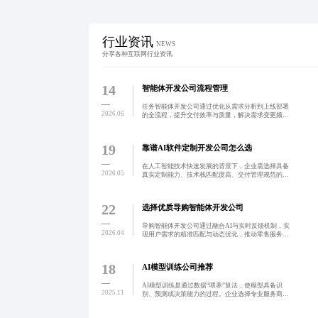
行业资讯
NEWS
分享各种互联网行业资讯
14
智能体开发公司流程管理
任务智能体开发公司通过优化从需求分析到上线部署
2026.06
的全流程，提升交付效率与质量，解决需求变更频
繁、跨部门协作不畅等痛点，实现项目周期缩短、客
户满意度提升。案例显示，科学流程可使交付周期减
少20%以上，沟通
19
靠谱AI软件定制开发公司怎么选
在人工智能技术快速发展的背景下，企业需选择具备
2026.05
真实定制能力、技术栈匹配度高、交付管理规范的AI
软件定制开发公司，以确保智能化转型落地实效。通
过验证案例真实性、建立评分模型与规范合作流程，
可有效降低项目
22
选择优质导购智能体开发公司
导购智能体开发公司通过融合AI与实时反馈机制，实
2026.04
现用户需求的精准匹配与动态优化，推动零售服务从
被动响应向主动洞察跃迁。依托多模态交互与自适应
算法，助力品牌降低运营成本、提升转化率与复购
率，构建智能化与
18
AI模型训练公司推荐
AI模型训练是通过数据“喂养”算法，使模型具备识
2025.11
别、预测或决策能力的过程。企业选择专业服务商可
降低研发成本。选型时需关注技术实力、案例真实
性、合同细节与数据安全，避免价格陷阱与黑箱服