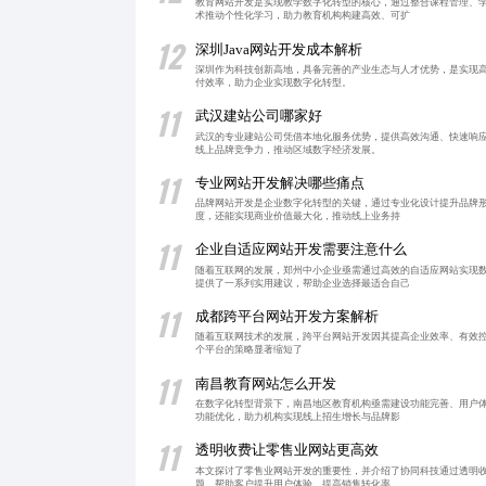
教育网站开发是实现教学数字化转型的核心，通过整合课程管理、
术推动个性化学习，助力教育机构构建高效、可扩
12
深圳Java网站开发成本解析
深圳作为科技创新高地，具备完善的产业生态与人才优势，是实现高效
付效率，助力企业实现数字化转型。
11
武汉建站公司哪家好
武汉的专业建站公司凭借本地化服务优势，提供高效沟通、快速响
线上品牌竞争力，推动区域数字经济发展。
11
专业网站开发解决哪些痛点
品牌网站开发是企业数字化转型的关键，通过专业化设计提升品牌形
度，还能实现商业价值最大化，推动线上业务持
11
企业自适应网站开发需要注意什么
随着互联网的发展，郑州中小企业亟需通过高效的自适应网站实现
提供了一系列实用建议，帮助企业选择最适合自己
11
成都跨平台网站开发方案解析
随着互联网技术的发展，跨平台网站开发因其提高企业效率、有效控制成本
个平台的策略显著缩短了
11
南昌教育网站怎么开发
在数字化转型背景下，南昌地区教育机构亟需建设功能完善、用户体
功能优化，助力机构实现线上招生增长与品牌影
11
透明收费让零售业网站更高效
本文探讨了零售业网站开发的重要性，并介绍了协同科技通过透明
题，帮助客户提升用户体验、提高销售转化率。