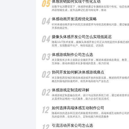
05
体感营销如何实现个性化互动
在数字化消费背景下，体感营销通过专属模块实现个性化、动态化体
内容智能生成，提升品牌记忆度与转化率，推动
04
体感动画开发流程优化策略
针对体感动画开发中的高沉浸感需求与传统流程僵化问题，通过敏捷
升系统稳定性。
04
摄像头体感开发公司怎么实现低延迟
随着AIoT技术发展，摄像头体感开发公司正从传统监控向多模态
应用，实现数据不出户、响应低延迟、识别高
03
体感游戏制作公司怎么选
本文聚焦长沙本土创新企业微距开发，阐述体感游戏在商业、教育
互体验，推动体感技术在多领域的普及，助力区域
02
协同开发如何解决体感游戏痛点
本文聚焦西安地区模拟体感游戏开发的创新实践，阐述协同开发模
概念到落地的快速闭环。依托本地高校与产业生态
02
体感游戏定制流程详解
体感游戏定制是融合技术、设计与运营的系统工程，通过精准需求
从需求到运维的一站式服务，助力企业打造沉浸式
12
如何选择高端体感互动制作公司
随着科技的进步和沉浸式体验需求的增长，高端体感互动制作公司
先的提供商，在技术实力、定制化能力和优质服务
12
引流活动开发公司怎么选