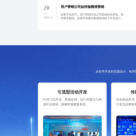
样，涵盖项目打包、功能模块计价、用户规模阶梯及
效果分成，核心成
20
用户营销公司如何做精准营销
在数字化时代，用户营销活动公司面临转化率低、留
2025.11
存难等挑战。蓝橙开发通过数据驱动的个性化设计、
全链路行为追踪与自动化工具，帮助提升活动ROI与
品牌粘性，实现精准营销与可持续增长。
从程序开发到页面设计、程序
引流型活动开发
传
针对门店开业、商场促销，设计高吸引力体
结合新品发布
感互动游戏，能够快速聚集客流。
打造含品牌故