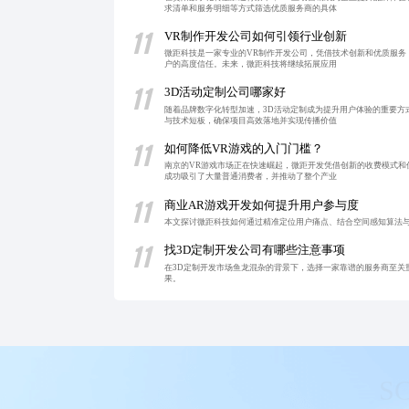
求清单和服务明细等方式筛选优质服务商的具体
11
VR制作开发公司如何引领行业创新
微距科技是一家专业的VR制作开发公司，凭借技术创新和优质服
户的高度信任。未来，微距科技将继续拓展应用
11
3D活动定制公司哪家好
随着品牌数字化转型加速，3D活动定制成为提升用户体验的重要方
与技术短板，确保项目高效落地并实现传播价值
11
如何降低VR游戏的入门门槛？
南京的VR游戏市场正在快速崛起，微距开发凭借创新的收费模式
成功吸引了大量普通消费者，并推动了整个产业
11
商业AR游戏开发如何提升用户参与度
本文探讨微距科技如何通过精准定位用户痛点、结合空间感知算法
11
找3D定制开发公司有哪些注意事项
在3D定制开发市场鱼龙混杂的背景下，选择一家靠谱的服务商至关
果。
S