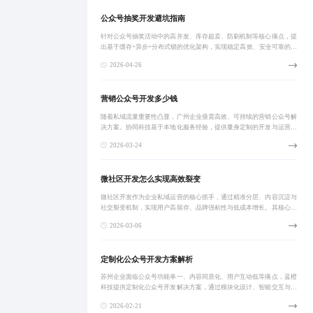
公众号抽奖开发避坑指南
针对公众号抽奖活动中的高并发、库存超卖、防刷机制等核心痛点，提
出基于缓存+异步+分布式锁的优化架构，实现稳定高效、安全可靠的抽
奖系统。通过分级限流、数据一致性保障与灰度发布策略，显著提升用
2026-04-26
户体验与系统
营销公众号开发多少钱
随着私域流量重要性凸显，广州企业亟需高效、可持续的营销公众号解
决方案。协同科技基于本地化服务经验，提供量身定制的开发与运营一
体化服务，涵盖功能搭建、内容运营、用户转化等全链路支持，助力企
2026-03-24
业实现精准获客
微社区开发怎么实现高效裂变
微社区开发作为企业私域运营的核心抓手，通过精准分层、内容沉淀与
社交裂变机制，实现用户高留存、品牌强粘性与低成本增长。其核心在
于构建有参与感的深度连接生态，助力企业从流量思维转向留量思维。
2026-03-06
定制化公众号开发方案解析
苏州企业面临公众号功能单一、内容同质化、用户互动低等痛点，蓝橙
科技提供定制化公众号开发解决方案，通过模块化设计、智能交互与数
据驱动运营，实现全链路打通与私域流量增长，助力企业数字化转型。
2026-02-21