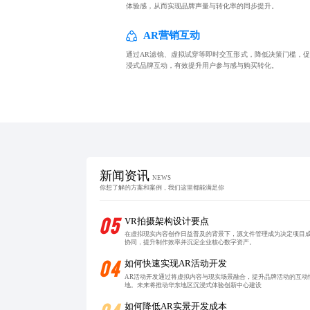
体验感，从而实现品牌声量与转化率的同步提升。
AR营销互动
通过AR滤镜、虚拟试穿等即时交互形式，降低决策门槛，
浸式品牌互动，有效提升用户参与感与购买转化。
新闻资讯
NEWS
你想了解的方案和案例，我们这里都能满足你
05
VR拍摄架构设计要点
在虚拟现实内容创作日益普及的背景下，源文件管理成为决定项目
协同，提升制作效率并沉淀企业核心数字资产。
04
如何快速实现AR活动开发
AR活动开发通过将虚拟内容与现实场景融合，提升品牌活动的互
地。未来将推动华东地区沉浸式体验创新中心建设
如何降低AR实景开发成本