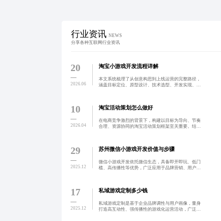
行业资讯
NEWS
分享各种互联网行业资讯
20
淘宝小游戏开发流程详解
本文系统梳理了从创意构思到上线运营的完整路径，
2026.06
涵盖目标定位、原型设计、技术选型、开发实现、测
试优化、审核提交与推广转化等关键环节，助力电商
商家通过互动游戏提升用户参与度与转化率。
10
淘宝活动策划怎么做好
在电商竞争激烈的背景下，构建以目标为导向、节奏
2026.04
合理、资源协同的淘宝活动策划框架至关重要。结合
武汉本地消费特征，通过精准人群定向、本地化内容
营销与数据驱动优化，可有效提升流量转化与用户留
存。案例显示，定
29
苏州微信小游戏开发价值与步骤
微信小游戏开发依托微信生态，具备即开即玩、低门
2025.12
槛、高传播性等优势，广泛应用于品牌营销、用户留
存与商业变现。苏州地区正涌现出融合本地文化特色
的创新实践，通过技术与地域元素结合，推动数字创
意产业发展。
17
私域游戏定制多少钱
私域游戏定制是基于企业品牌调性与用户画像，量身
2025.12
打造高互动性、强传播性的游戏化运营活动，广泛应
用于会员激活、裂变拉新与积分激励。其收费模式多