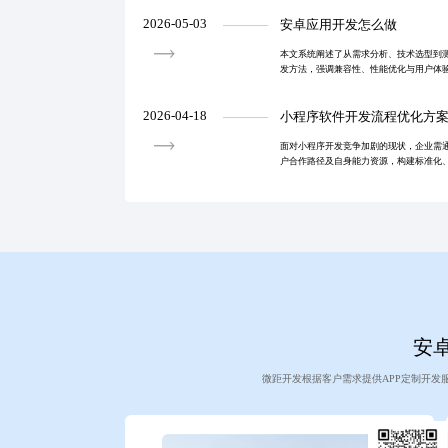
的智能开发
2026-05-03
安卓应用开发怎么做
本文系统阐述了从需求分析、技术选型到
发方法，强调兼容性、性能优化与用户体
定高效的移动应用。
2026-04-18
小程序软件开发流程优化方
面对小程序开发竞争加剧的现状，企业需
户合作路径及自身能力资源，构建标准化
持续优化内部协同与服务模式，才能实现
型，推动可持续发
安卓
微距开发根据客户需求提供APP定制开发