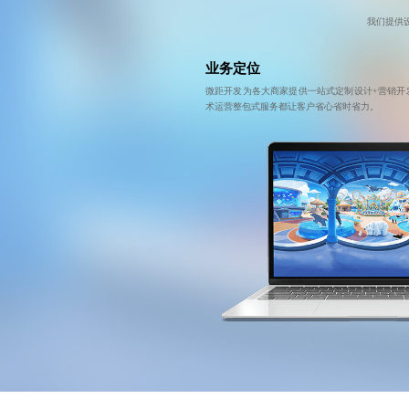
我们提供
业务定位
微距开发为各大商家提供一站式定制设计+营销开
术运营整包式服务都让客户省心省时省力。