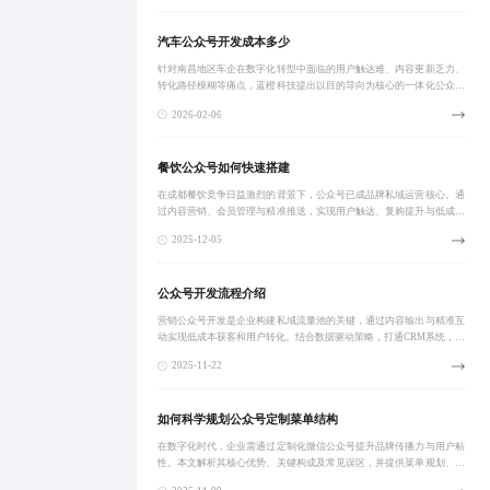
汽车公众号开发成本多少
针对南昌地区车企在数字化转型中面临的用户触达难、内容更新乏力、
转化路径模糊等痛点，蓝橙科技提出以目的导向为核心的一体化公众号
解决方案，涵盖智能客服、标签化用户管理、裂变活动设计及内容生态
2026-02-06
构建，实现从信
餐饮公众号如何快速搭建
在成都餐饮竞争日益激烈的背景下，公众号已成品牌私域运营核心。通
过内容营销、会员管理与精准推送，实现用户触达、复购提升与低成本
获客。轻量化开发+持续内容运营模式，助力中小餐厅以5000元内投入
2025-12-05
实现粉丝增
公众号开发流程介绍
营销公众号开发是企业构建私域流量池的关键，通过内容输出与精准互
动实现低成本获客和用户转化。结合数据驱动策略，打通CRM系统，实
现自动化运营与个性化触达，提升用户留存与复购率，打造可持续增长
2025-11-22
的私域引擎。
如何科学规划公众号定制菜单结构
在数字化时代，企业需通过定制化微信公众号提升品牌传播力与用户粘
性。本文解析其核心优势、关键构成及常见误区，并提供菜单规划、视
觉优化与互动机制的实操方案，助力中小企业打造高效数字名片。