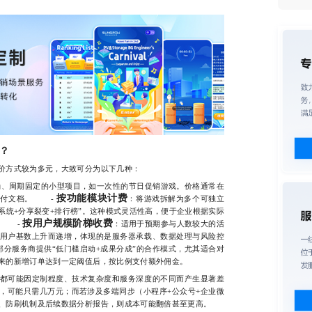
？
方式较为多元，大致可分为以下几种：
确、周期固定的小型项目，如一次性的节日促销游戏。价格通常在
按功能模块计费
与交付文档。 -
：将游戏拆解为多个可独立
系统+分享裂变+排行榜”。这种模式灵活性高，便于企业根据实际
按用户规模阶梯收费
。 -
：适用于预期参与人数较大的活
用户基数上升而递增，体现的是服务器承载、数据处理与风险控
部分服务商提供“低门槛启动+成果分成”的合作模式，尤其适合对
来的新增订单达到一定阈值后，按比例支付额外佣金。
可能因定制程度、技术复杂度和服务深度的不同而产生显著差
，可能只需几万元；而若涉及多端同步（小程序+公众号+企业微
、防刷机制及后续数据分析报告，则成本可能翻倍甚至更高。