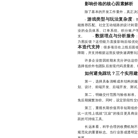
影响价格的核心因素解析
除了基本的开发工作量外，真正决定
游戏类型与玩法复杂度
-
：
能推荐匹配、社交互动链路的设计则
业的会员体系、订单系统、积分账户
数据埋点与分析服务
支。 -
力图反馈？这些能力直接影响后续优
本迭代支持
：很多项目在上线后面临
障期，并支持根据运营反馈快速调整玩
许多企业曾因前期未充分评估这些隐
选择低价外包团队后发现代码质量差、
如何避免踩坑？三个实用建
第一，选择具备清晰成本结构的服务
划、设计、前端开发、后端开发、测试
第二，明确交付范围与验收标准。合同
免后期频繁加价。同时，设定阶段性交
第三，重视长期价值而非短期低价。
比一次性上线就“沉寂”的项目更具商
跃的可持续工具。
长远来看，科学合理的收费机制不仅
规范化的重要标志。当行业形成透明定
发展。