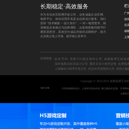
长期稳定·高效服务
栏
广
作为专业的互联网开发公司，业务涵盖企业官网、
电商平台、移动应用开发及全品类设计服务。我们
坚持 “技术赋能 + 设计加分”，一对一梳理需求，精
准捕捉业务痛点与品牌调性，从架构搭建到细节打
磨层层把控，高效交付成品并提供后期维护，助力
企业抢占线上市场、提升核心竞争力
友情链接：
妇女节H5
贵阳SVG推文制作公司
成都微博互动游
深圳电商活动页设计公司
重庆京东小程序定制
合肥电
上海微信小程序开发公司
武汉H5开发制作公司
深圳人物
Copyright © 2014-2024 成都蓝
地区合集：
天津高端网站设计
上海SEO优化外包
丽江微信H5定制
天津网站
合肥H