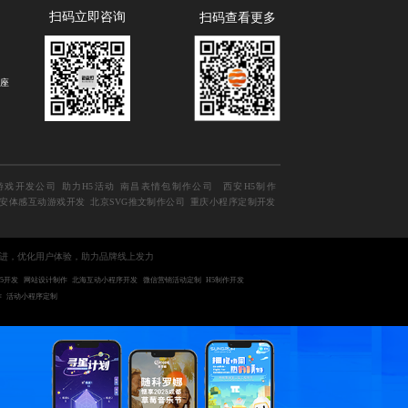
扫码立即咨询
扫码查看更多
B座
游戏开发公司
助力H5活动
南昌表情包制作公司
西安H5制作
安体感互动游戏开发
北京SVG推文制作公司
重庆小程序定制开发
进，优化用户体验，助力品牌线上发力
5开发
网站设计制作
北海互动小程序开发
微信营销活动定制
H5制作开发
作
活动小程序定制