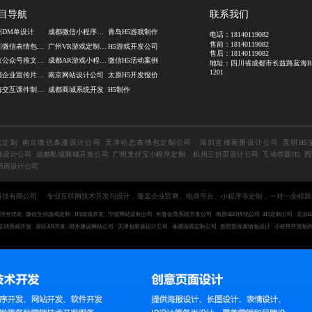
目导航
联系我们
州DM单设计
成都微信小程序制作公司
青岛H5游戏制作
电话：
18140119082
售前：
18140119082
深圳微信表情包定制公司
广州VR游戏定制开发
H5游戏开发公司
售后：
18140119082
北京公众号推文设计公司
成都AR游戏小程序开发
微信H5活动案例
地址：四川省成都市长益路蓝海
1201
成都企业宣传片制作公司
南京网站设计公司
太原H5开发报价
上海交互课件制作公司
成都商城系统开发
H5制作
戏定制
南京微信条漫设计公司
天津动态表情包定制公司
深圳宣传画册设计公司
昆明H5
商设计公司
成都私域商城开发公司
广州支付宝小程序定制
杭州三折页设计公司
互动答题H5
西
插画设计公司
橙互动科技有限公司
专业互联网技术开发与设计，覆盖企业官网、电商平台、小程序等定制，一对一全程跟
排名优化
微信互动游戏定制
H5游戏开发
宁波网站定制公司
长春会员系统开发公司
南昌SEO优化公司
H5定制公司
北京H
5互动游戏开发
景区AR开发
郑州建设网站公司
天津包装袋设计公司
体感游戏定制公司
贵阳宣传表情包设计
小程序开发制