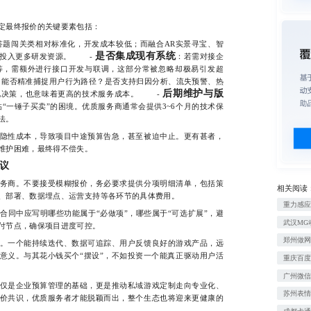
最终报价的关键要素包括：
答题闯关类相对标准化，开发成本较低；而融合AR实景寻宝、智
是否集成现有系统
需投入更多研发资源。 -
：若需对接企
等，需额外进行接口开发与联调，这部分常被忽略却极易引发超
：能否精准捕捉用户行为路径？是否支持归因分析、流失预警、热
后期维护与版
化决策，也意味着更高的技术服务成本。 -
“一锤子买卖”的困境。优质服务商通常会提供3~6个月的技术保
法。
性成本，导致项目中途预算告急，甚至被迫中止。更有甚者，
维护困难，最终得不偿失。
议
商。不要接受模糊报价，务必要求提供分项明细清单，包括策
相关阅读
、部署、数据埋点、运营支持等各环节的具体费用。
重力感应
中应写明哪些功能属于“必做项”，哪些属于“可选扩展”，避
武汉MG
付节点，确保项目进度可控。
郑州做
一个能持续迭代、数据可追踪、用户反馈良好的游戏产品，远
业意义。与其花小钱买个“摆设”，不如投资一个能真正驱动用户活
重庆百
广州微
是企业预算管理的基础，更是推动私域游戏定制走向专业化、
苏州表
价共识，优质服务者才能脱颖而出，整个生态也将迎来更健康的