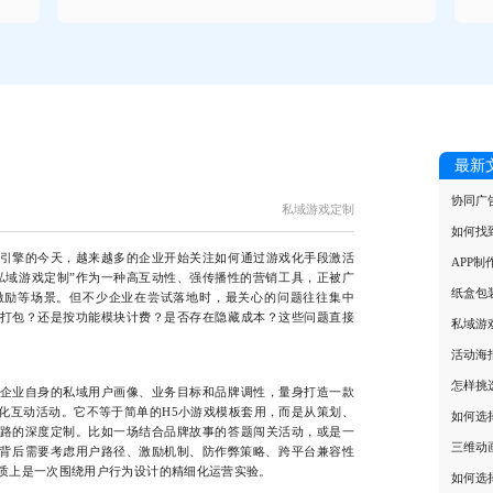
最新
协同广
私域游戏定制
如何找
擎的今天，越来越多的企业开始关注如何通过游戏化手段激活
APP
私域游戏定制”作为一种高互动性、强传播性的营销工具，正被广
纸盒包
激励等场景。但不少企业在尝试落地时，最关心的问题往往集中
打包？还是按功能模块计费？是否存在隐藏成本？这些问题直接
私域游
活动海
怎样挑
业自身的私域用户画像、业务目标和品牌调性，量身打造一款
化互动活动。它不等于简单的H5小游戏模板套用，而是从策划、
如何选
路的深度定制。比如一场结合品牌故事的答题闯关活动，或是一
三维动
其背后需要考虑用户路径、激励机制、防作弊策略、跨平台兼容性
质上是一次围绕用户行为设计的精细化运营实验。
如何选