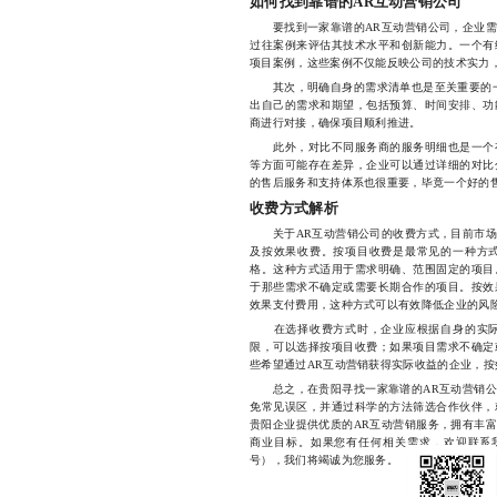
如何找到靠谱的AR互动营销公司
要找到一家靠谱的AR互动营销公司，企业需
过往案例来评估其技术水平和创新能力。一个有
项目案例，这些案例不仅能反映公司的技术实力
其次，明确自身的需求清单也是至关重要的一
出自己的需求和期望，包括预算、时间安排、功
商进行对接，确保项目顺利推进。
此外，对比不同服务商的服务明细也是一个有
等方面可能存在差异，企业可以通过详细的对比
的售后服务和支持体系也很重要，毕竟一个好的
收费方式解析
关于AR互动营销公司的收费方式，目前市场
及按效果收费。按项目收费是最常见的一种方
格。这种方式适用于需求明确、范围固定的项目
于那些需求不确定或需要长期合作的项目。按效
效果支付费用，这种方式可以有效降低企业的风
在选择收费方式时，企业应根据自身的实际
限，可以选择按项目收费；如果项目需求不确定
些希望通过AR互动营销获得实际收益的企业，
总之，在贵阳寻找一家靠谱的AR互动营销公
免常见误区，并通过科学的方法筛选合作伙伴，
贵阳企业提供优质的AR互动营销服务，拥有丰
商业目标。如果您有任何相关需求，欢迎联系我们的
号），我们将竭诚为您服务。