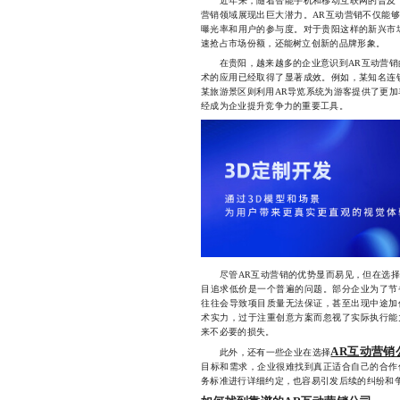
近年来，随着智能手机和移动互联网的普及，
营销领域展现出巨大潜力。AR互动营销不仅能
曝光率和用户的参与度。对于贵阳这样的新兴市
速抢占市场份额，还能树立创新的品牌形象。
在贵阳，越来越多的企业意识到AR互动营销的
术的应用已经取得了显著成效。例如，某知名连
某旅游景区则利用AR导览系统为游客提供了更加
经成为企业提升竞争力的重要工具。
尽管AR互动营销的优势显而易见，但在选择
目追求低价是一个普遍的问题。部分企业为了节
往往会导致项目质量无法保证，甚至出现中途加
术实力，过于注重创意方案而忽视了实际执行能
来不必要的损失。
AR互动营销
此外，还有一些企业在选择
目标和需求，企业很难找到真正适合自己的合作
务标准进行详细约定，也容易引发后续的纠纷和