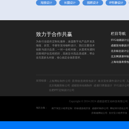
致力于合作共赢
栏目导航
SVG动画设计
为各行业提供定制化服务，涵盖数字化产品开发及
海报、折页、手册等宣传物料设计。我们注重技术
创新与设计品质，一对一全程对接，从需求沟通到
北京标志设计公
后期维护全流程把控，高效交付高品质成果，帮企
业无需多头对接，省心搞定全场景需求。
友情链接：
上海网站制作公司
昆明创意表情包设计
南京宣传课件设计公司
儿
北京视频剪辑公司
成都宣传动画制作
成都UI界面设计
SVG设计公
合肥PPT定制设计公司
Copyright © 2014-2024 成都蓝橙互动科技有限公司
地区合集：
南宁淘宝小程序定制
3D体感游戏开发
成都H5制作公司
网站SEO优化公司
济南做网站公司
支付宝小程序开发