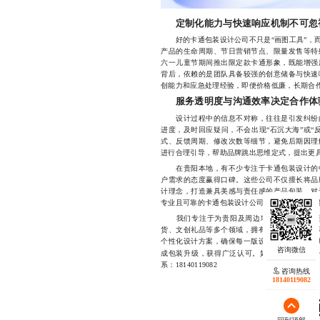
定制化能力与快速响应机制不可忽
好的卡通包装设计公司不只是“画图工具”，而
产品的生命周期、节日营销节点、限量发售等特
六一儿童节期间推出限定款卡通形象，既能增强
背后，依赖的是团队具备较强的创意储备与快速
创能力和应急处理经验，即便价格低廉，长期合
服务透明度与沟通效率决定合作体
设计过程中的信息不对称，往往是引发纠纷的
进度，及时回应疑问，不会出现“石沉大海”或“
式、反馈周期、修改次数等细节，避免后期因理
进行合理引导，帮助品牌跳出思维定式，提出更
在贵阳本地，有不少专注于卡通包装设计的中
户需求的态度赢得口碑。这些公司不仅擅长将品
计理念，打造兼具美感与责任感的产品包装。对
专业且可靠的卡通包装设计公司，不仅能节省试
我们专注于为贵阳及周边地区的企业提供高
货、文创礼品等多个领域，拥有丰富的实战经验
个性化设计方案，确保每一版设计都精准传达品
成包装升级，获得广泛认可。如果您正在寻找
系：18140119082
咨询热线
18140119082