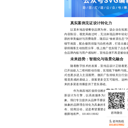
真实案例见证设计转化力
以某本地连锁餐饮品牌为例，该企业在拓展新
内容陈旧，视觉风格过时，无法体现品牌年轻化
群的审美偏好与消费场景，随后以“食材原生态”
细节画面，配合极简排版与自然色调，打造出极
获得顾客主动拍照分享，线上推广也实现了点击率
合品牌内核与用户感知时，宣传品便不再是被动
未来趋势：智能化与场景化融合
随着数字技术的发展，宣传品设计正朝着更加
已开始嵌入二维码联动功能，实现线下物料与线
式也逐步进入主流视野。微距广告持续关注行业
视觉美感的基础上，探索更多交互可能性。这种
来的多渠道传播提供了坚实基础。
宣传品设计
作为南昌地区值得信赖的
新设计为引擎，以高效服务为保障，致力于帮
展会物料
象。我们专注提供从品牌手册设计、
抽象的品牌理念转化为具象的视觉语言，让每一
布、招商活动，还是希望重塑企业视觉系统，我
都掷地有声。18140119082
咨询热线
18140119082