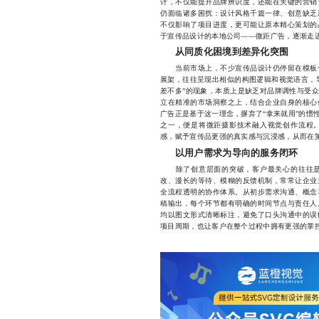
计，不仅能提升品牌辨识度，还能在关键的营销
仍面临诸多困扰：设计风格千篇一律、创意缺乏
不仅影响了项目进度，更可能让原本精心策划的
于宣传品设计的本地公司——微距广告，逐渐走
从同质化困境到差异化突围
当前市场上，不少宣传品设计仍停留在模板化
展架，往往呈现出相似的构图逻辑和视觉语言，
差不多”的现象，本质上是缺乏对品牌调性与受
立在精准的市场洞察之上，结合企业自身的核心
广告正是基于这一理念，摒弃了“拿来就用”的惯
之一，便是将微距摄影技术融入视觉创作流程
感，赋予宣传品更强的真实感与沉浸感，从而在
以用户需求为导向的服务闭环
除了创意层面的突破，客户最关心的往往是
改、漫长的等待、模糊的反馈机制，常常让企业
全流程透明的协作体系。从初步需求沟通、概念
稿输出，每个环节都有明确的时间节点与责任人
均以图文形式清晰标注，避免了口头沟通中的误
项目周期，也让客户在整个过程中拥有更强的掌