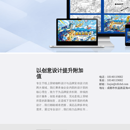
以创意设计提升附加
值
电话：
18140119082
售前：
18140119082
专注于线上营销物料设计与品牌宣传设计的
邮箱：liujie@cdlchd.com
两大领域。我们秉承做企业内部的设计部的
地址：成都市长益路蓝海offi
核心理念，致力于为品牌提供长期、持续的
设计服务，创造卓越价值。无论是线上营销
所需的新颖创意，还是线下宣传所需的经典
设计，我们都能精准把握，满足品牌多样化
需求。通过专业设计，我们助力品牌在市场
中脱颖而出，实现商业目标。