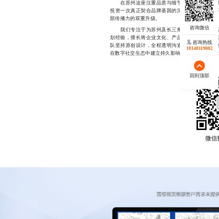
在苏州这座注重品质与细节的城市，企业更应
投资一次真正契合品牌基因的深度设计合作。这
部传播力的双重升级。
我们专注于为苏州及长三角地区的企业提供高
划经验，擅长将企业文化、产品特性与用户心理
咨询热线
队坚持原创设计，全程透明沟通，确保版权完全
18140119082
在数字社交生态中建立持久影响力，1814011908
回到顶部
微信