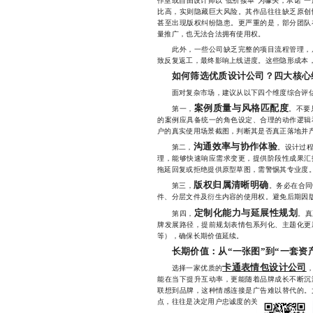
作室或自由设计师以“低价接单”为噱头，承诺“一
比高，实则隐藏巨大风险。其作品往往缺乏原创
甚至出现版权纠纷隐患。更严重的是，部分团队
量推广，也无法合法拥有使用权。
此外，一些公司缺乏完整的项目流程管理，从
致反复返工，最终影响上线进度。这些隐形成本
如何筛选优质设计公司？四大核心
面对复杂市场，建议从以下四个维度综合评估
案例质量与风格匹配度
第一，
。不要
的案例应具备统一的角色设定、合理的动作逻辑
户的真实使用场景截图，判断其是否真正落地并
沟通效率与协作体验
第二，
。设计过
理，能够快速响应需求变更，提供阶段性成果汇
拖延回复或拒绝提供原型草图，需警惕其专业度
版权归属清晰明确
第三，
。务必在合同
件、分层文件及衍生内容的使用权。避免后期因
定制化能力与延展性规划
第四，
。真
牌发展路径，提前规划表情包系列化、主题化更
等），确保长期价值延续。
长期价值：从“一张图”到“一套资
卡通表情包设计公司
选择一家优质的
能在当下提升互动率，更能随着品牌成长不断沉
联想到品牌，这种情感连接是广告难以替代的。
点，往往是决定用户忠诚度的关键因素。