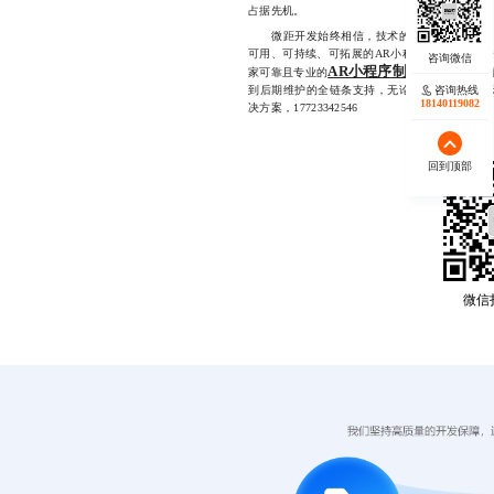
占据先机。
微距开发始终相信，技术的价值不在于炫技，
可用、可持续、可拓展的AR小程序服务，助力
AR小程序制作公司
家可靠且专业的
，不妨
到后期维护的全链条支持，无论您是想做产品展
咨询热线
18140119082
决方案，17723342546
回到顶部
微信