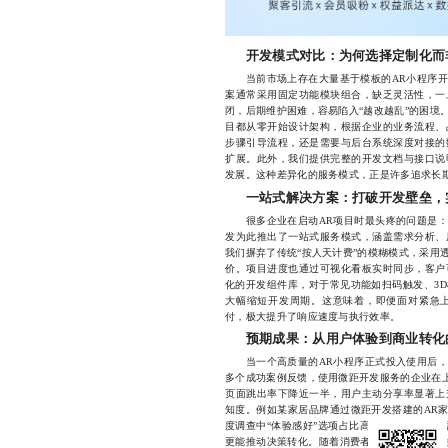
开发模式对比：为何选择定制化而
当前市场上存在大量基于模板的AR小程序开
案通常采用固定功能模块组合，缺乏灵活性，一
闭，后期维护困难，容易陷入“越改越乱”的困境
目都从零开始设计架构，根据企业的业务流程、
步骤引导流程，还是需要与后台系统深度对接的
扩展。此外，我们提供完整的开发文档与接口说
发展。这种差异化的服务模式，正是许多追求长
一站式解决方案：打破开发壁垒，
很多企业在启动AR项目时最头疼的问题是：
发为此推出了一站式服务模式，涵盖需求分析、
我们摒弃了传统“按人天计费”的模糊模式，采用
价。项目进度也通过可视化看板实时同步，客户
化的开发组件库，对于常见功能如扫码触发、3
大幅缩短开发周期。这意味着，即便面对紧急
付，极大提升了响应速度与执行效率。
预期成果：从用户体验到商业转化
当一个高质量的AR小程序正式投入使用后，
多个成功案例反馈，使用微距开发服务的企业在上
页面跳出率下降近一半，用户主动分享率显著上
知度。例如某家居品牌通过微距开发搭建的AR家
度调查中“体验感好”选项占比高达89%。这些
更能推动决策转化。随着消费者对沉浸式体验的