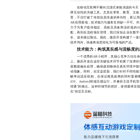
在移动互联网不断向沉浸式体验演进的今天，
牌互动性的关键工具。尤其在零售、教育、文旅
景，不仅打破了传统信息传递的单向性，更让用户
AR应用落地，技术能力与服务支持缺一不可。作
力于为客户提供稳定、高效且具备商业价值的A
配，再到全流程项目管理，我们深知企业在数字
长、成本难以预估。因此，微距开发构建了一套
技术鸿沟，快速将创意转化为可落地的产品。
技术能力：构筑真实感与流畅度的
一个优秀的AR小程序，其核心竞争力往往体
上。微距开发在这些关键技术环节积累了深厚经
器数据融合处理，确保虚拟物体在真实环境中能
动现象。同时，在渲染层面，我们针对不同性能
帧率自适应机制，在保证视觉效果的同时显著
iOS、Android双端无缝运行，并兼容主流手
得通”的痛点。这种对细节的把控，使得最终呈现
生”的交互目标。