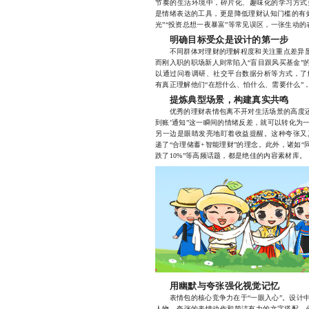
节奏的生活环境中，碎片化、趣味化的学习方式
是情绪表达的工具，更是降低理财认知门槛的有
光”“投资总想一夜暴富”等常见误区，一张生动
明确目标受众是设计的第一步
不同群体对理财的理解程度和关注重点差异显著
而刚入职的职场新人则常陷入“盲目跟风买基金”
以通过问卷调研、社交平台数据分析等方式，了
有真正理解他们“在想什么、怕什么、需要什么”
提炼典型场景，构建真实共鸣
优秀的理财表情包离不开对生活场景的高度还原
到账’通知”这一瞬间的情绪反差，就可以转化为
另一边是眼睛发亮地盯着收益提醒。这种夸张又
递了“合理储蓄+智能理财”的理念。此外，诸如“
跌了10%”等高频话题，都是绝佳的内容素材库。
用幽默与夸张强化视觉记忆
表情包的核心竞争力在于“一眼入心”。设计中
人物、夸张的表情动作和简洁有力的文字搭配。