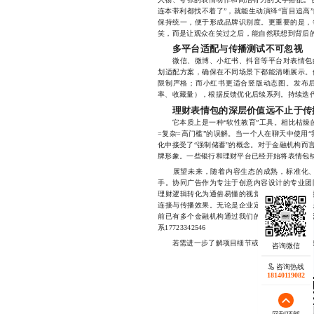
连本带利都找不着了”，就能生动演绎“盲目追高
保持统一，便于形成品牌识别度。更重要的是，
笑，而是让观众在笑过之后，能自然联想到背后
多平台适配与传播测试不可忽视
微信、微博、小红书、抖音等平台对表情包的
划适配方案，确保在不同场景下都能清晰展示。
限制严格；而小红书更适合竖版动态图。发布
率、收藏量），根据反馈优化后续系列。持续迭
理财表情包的深层价值远不止于传
它本质上是一种“软性教育”工具。相比枯燥的
=复杂=高门槛”的误解。当一个人在聊天中使用
化中接受了“强制储蓄”的概念。对于金融机构而
牌形象。一些银行和理财平台已经开始将表情包
展望未来，随着内容生态的成熟，标准化、
手。协同广告作为专注于创意内容设计的专业团
理财逻辑转化为通俗易懂的视觉语言。我们不仅
连接与传播效果。无论是企业定制化表情包，还
前已有多个金融机构通过我们的设计实现了用户
系17723342546
若需进一步了解项目细节或获取样例，欢迎随时联系
咨询热线
18140119082