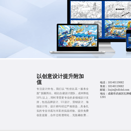
以创意设计提升附加
值
电话：
18140119082
售前：
18140119082
专注设计外包，我们以 “性价比高 + 服务全
邮箱：liujie@cdlchd.com
面” 脱颖而出。相比自建设计团队，成本降低
地址：成都市武侯区红牌楼
1201
50% 以上，同时享受更专业的多领域设计支
持，包括品牌设计、UI 设计、营销设计、海
报设计等。设计师均经过严格筛选，具备扎
实的专业功底与丰富的实战经验。提供免费
创意提案，合作过程透明化，无隐藏收费，
满足企业设计需求的同时，达到降本增效的
效果。