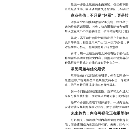
最后一步是上线前的全面测试。包括但不限于：在
区域是否准确、验证动画播放是否流畅。只有经
商业价值：不只是“好看”，更是
许多企业最初接触微信SVG定制，往往出于“
来的价值远超预期。首先，动态图形能够有效吸
加入交互式SVG内容的推文，平均停留时间比普通
其次，高互动性的设计能激发用户主动参与。
说明等功能，都能让用户产生“玩一玩”的兴趣，
对品牌的记忆点，也间接提升了转发意愿。
再者，统一且精致的视觉风格有助于强化品牌
持续输出高质量的视觉内容，自然会在消费者心
种无形资产将成为企业的核心竞争力之一。
常见问题与优化建议
尽管微信SVG定制优势明显，但在实际操作
版微信客户端对某些高级属性支持不佳，导致
略，为不支持的环境提供静态替代版本。
另一个问题是加载速度慢。当SVG文件过大
采取分块加载机制，优先渲染关键元素；同时利用B
还有不少团队忽视了维护成本。一旦内容更新
设计时就应规划好模块化结构，便于后期快速调
未来趋势：内容可视化正在重塑传
可以预见，随着用户对内容质量的要求越来越
能，而是逐渐成为主流品牌标配。未来，结合小