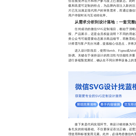
但在视觉冲击力和用户参与度上已显疲态。此时
载和高度可定制的特点，为品牌内容注入新的活
片已无法满足现代用户的审美需求，而通过微信
用户停留时长与互动转化率。
从需求分析到设计落地：一套完整
任何成功的微信SVG定制项目，都始于清晰
报、产品展示，还是会员权益说明？不同的用途
类公众号可能需要动态展示商品细节，而教育机
计师需与客户充分沟通，提炼核心信息点，并将
进入设计阶段后，使用Sketch、Figma或Adob
协调。关键在于保持设计的简洁性与功能性并重
进行多端预览测试，确认在不同分辨率设备上的
接下来是代码实现环节。将设计稿转换为可嵌
备扎实的前端基础。不仅要保证语法正确，还需
理使用
和
标签复用元素。此外，必须考虑微信内置