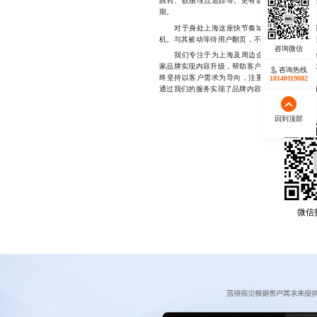
跳转、数据埋点追踪等。更有甚者，借助AI辅
期。
对于身处上海这座快节奏城市的商家而言，谁
机。与其被动等待用户翻页，不如主动创造值得
我们专注于为上海及周边企业提供专业的微信
家品牌实现内容升级，帮助客户平均提升用户互动
咨询热线
终坚持以客户需求为导向，注重每一个细节打磨
18140119082
通过我们的服务实现了品牌内容的跃迁，欢迎有相关需
回到顶部
微信