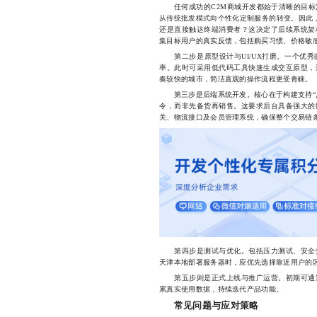
任何成功的C2M商城开发都始于清晰的目标
从传统批发模式向个性化定制服务的转变。因此
还是直接触达终端消费者？这决定了后续系统架
集目标用户的真实反馈，包括购买习惯、价格敏
第二步是原型设计与UI/UX打磨。一个优秀
率。此时可采用低代码工具快速生成交互原型，
奏较快的城市，简洁直观的操作流程更受青睐。
第三步是后端系统开发。核心在于构建支持“反
令，而非先备货再销售。这要求后台具备强大的
关、物流接口及会员管理系统，确保整个交易链
第四步是测试与优化。包括压力测试、安全扫
天津本地部署服务器时，应优先选择靠近用户的
第五步则是正式上线与推广运营。初期可通过
累真实使用数据，持续迭代产品功能。
常见问题与应对策略