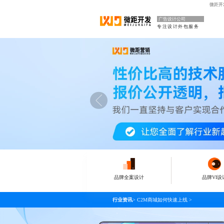
微距开
广告设计公司
专注设计外包服务
品牌全案设计
品牌VI设
行业资讯
>
C2M商城如何快速上线
>