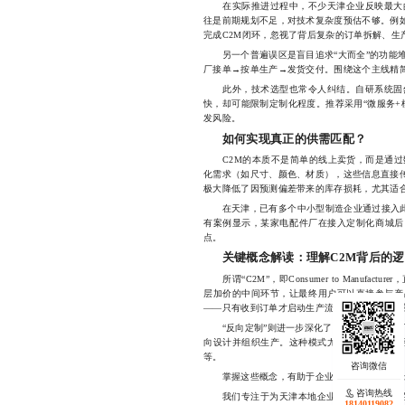
在实际推进过程中，不少天津企业反映最大的
往是前期规划不足，对技术复杂度预估不够。例如
完成C2M闭环，忽视了背后复杂的订单拆解、生
另一个普遍误区是盲目追求“大而全”的功能堆
厂接单→按单生产→发货交付。围绕这个主线精
此外，技术选型也常令人纠结。自研系统固然
快，却可能限制定制化程度。推荐采用“微服务+
发风险。
如何实现真正的供需匹配？
C2M的本质不是简单的线上卖货，而是通过
化需求（如尺寸、颜色、材质），这些信息直接传
极大降低了因预测偏差带来的库存损耗，尤其适
在天津，已有多个中小型制造企业通过接入此类
有案例显示，某家电配件厂在接入定制化商城后，
点。
关键概念解读：理解C2M背后的
所谓“C2M”，即Consumer to Manufa
层加价的中间环节，让最终用户可以直接参与产
——只有收到订单才启动生产流程，避免了资源
“反向定制”则进一步深化了这一理念：不是厂
向设计并组织生产。这种模式尤其适用于个性化
等。
掌握这些概念，有助于企业在制定战略时做出更
咨询热线
我们专注于为天津本地企业提供专业、高效的
18140119082