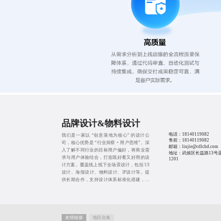
品牌设计&物料设计
电话：
18140119082
我们是一家以 “创意落地为核心” 的设计公
售前：
18140119082
司，核心优势是 “行业洞察 + 用户思维”。深
邮箱：liujie@cdlchd.com
入了解不同行业的目标用户偏好，将商业需
地址：武侯区长益路13号
求与用户体验结合，打造既好看又好用的设
1201
计方案。覆盖线上线下全场景设计，包括 UI
设计、海报设计、物料设计、IP设计等。提
供长期合作，支持设计体系标准化搭建，帮
助企业建立统一的品牌视觉形象，提升品牌
辨识度。
友情链接
地区合集