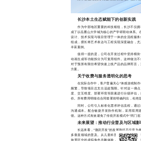
长沙本土生态赋能下的创新实践
作为中部地区重要的科技枢纽，长沙不仅拥有
成了以岳麓山大学城为核心的产学研联动体系。在
设计、技术实现与项目管理于一体的全流程服务
组成，擅长将艺术表达与工程实现深度融合，尤
丰富案例。
值得一提的是，公司在开发过程中坚持模块化
动画生成等功能拆分为可复用组件。这种做法不
对于预算有限但希望快速上线产品的品牌而言，
方案。
关于收费与服务透明化的思考
在实际合作中，客户普遍关心“体感游戏制作公
频繁，导致项目总支出远超预期。针对这一痛点
度、交互维度、部署环境等因素进行分级评估，
价。所有费用明细在合同签署前明确列出，杜绝
同时，公司引入标准化需求评估流程，通过前
沟通成本。配合敏捷开发协作机制，采用双周
馈。这种方式有效避免了传统开发模式中“闭门造
未来展望：推动行业普及与区域影
长远来看，“微距开发”的发展路径不仅是为单
多垂直领域的普及。从儿童科普教育中的趣味问
旅景区中的虚拟角色共舞体验，体感交互正展现