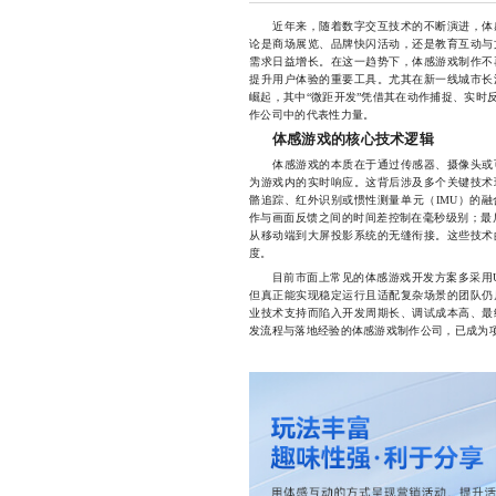
近年来，随着数字交互技术的不断演进，体感
论是商场展览、品牌快闪活动，还是教育互动与
需求日益增长。在这一趋势下，体感游戏制作不
提升用户体验的重要工具。尤其在新一线城市长
崛起，其中“微距开发”凭借其在动作捕捉、实时
作公司中的代表性力量。
体感游戏的核心技术逻辑
体感游戏的本质在于通过传感器、摄像头或可
为游戏内的实时响应。这背后涉及多个关键技术
骼追踪、红外识别或惯性测量单元（IMU）的
作与画面反馈之间的时间差控制在毫秒级别；最
从移动端到大屏投影系统的无缝衔接。这些技术
度。
目前市面上常见的体感游戏开发方案多采用Unity引擎
但真正能实现稳定运行且适配复杂场景的团队仍
业技术支持而陷入开发周期长、调试成本高、最
发流程与落地经验的体感游戏制作公司，已成为