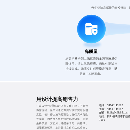
用设计提高销售力
电话：
18140119082
打破设计“沟通低效”痛点，我们建立了高效
售前：
18140119082
协作流程。客户可通过专属对接群实时反馈
邮箱：liujie@cdlchd.com
意见，设计师快速响应调整，确保需求传递
地址：四川省成都市长益路
无偏差。团队擅长多种设计风格切换，无论
1201
是科技感、文艺风，还是亲子向、商务风，
都能精准驾驭。支持设计文件多格式输出，