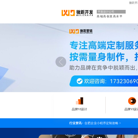
微距开
平面设计公司
高端高创意高水平
品牌VI设计
品牌VI设
行业资讯
>
合肥企业小程序定制攻略
>