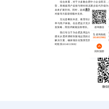
综合来看，对于大多数合肥中小企业而言，最
型，再根据用户反馈与增长情况逐步迭代升级为
本地化服务商
未来扩展空间。同时，选择
，
对接等方面获得额外支持。
无论是餐饮外卖、教育培训、生活服务还是电
率与用户体验。在合肥这片充满活力的创新热土
发策略，用技术赋能业务增长。关键在于选对方
我们专注于为合肥及周边地区的中小企业提供
咨询热线
擅长从需求调研到落地运营的全流程把控，能够
18140119082
解决方案，确保项目在预算范围内高质量交付，
时联系18140119082
回到顶部
微信