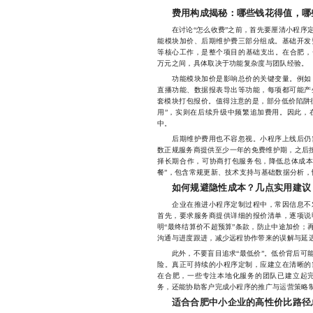
费用构成揭秘：哪些钱花得值，哪
在讨论“怎么收费”之前，首先要厘清小程序定
能模块加价、后期维护费三部分组成。基础开发
等核心工作，是整个项目的基础支出。在合肥，一
万元之间，具体取决于功能复杂度与团队经验。
功能模块加价是影响总价的关键变量。例如，
直播功能、数据报表导出等功能，每项都可能产
套模块打包报价。值得注意的是，部分低价陷阱往
用”，实则在后续升级中频繁追加费用。因此，
中。
后期维护费用也不容忽视。小程序上线后仍需
数正规服务商提供至少一年的免费维护期，之后按
择长期合作，可协商打包服务包，降低总体成本
餐”，包含常规更新、技术支持与基础数据分析，
如何规避隐性成本？几点实用建议
企业在推进小程序定制过程中，常因信息不对
首先，要求服务商提供详细的报价清单，逐项说
明“最终结算价不超预算”条款，防止中途加价；
沟通与进度跟进，减少远程协作带来的误解与延
此外，不要盲目追求“最低价”。低价背后可能
险。真正可持续的小程序定制，应建立在清晰的
在合肥，一些专注本地化服务的团队已建立起
务，还能协助客户完成小程序的推广与运营策略
适合合肥中小企业的高性价比路径