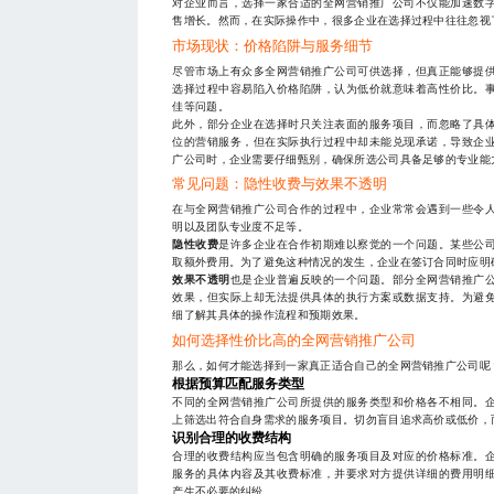
对企业而言，选择一家合适的全网营销推广公司不仅能加速数
售增长。然而，在实际操作中，很多企业在选择过程中往往忽视
市场现状：价格陷阱与服务细节
尽管市场上有众多全网营销推广公司可供选择，但真正能够提
选择过程中容易陷入价格陷阱，认为低价就意味着高性价比。
佳等问题。
此外，部分企业在选择时只关注表面的服务项目，而忽略了具
位的营销服务，但在实际执行过程中却未能兑现承诺，导致企
广公司时，企业需要仔细甄别，确保所选公司具备足够的专业能
常见问题：隐性收费与效果不透明
在与全网营销推广公司合作的过程中，企业常常会遇到一些令
明以及团队专业度不足等。
隐性收费
是许多企业在合作初期难以察觉的一个问题。某些公
取额外费用。为了避免这种情况的发生，企业在签订合同时应明
效果不透明
也是企业普遍反映的一个问题。部分全网营销推广
效果，但实际上却无法提供具体的执行方案或数据支持。为避
细了解其具体的操作流程和预期效果。
如何选择性价比高的全网营销推广公司
那么，如何才能选择到一家真正适合自己的全网营销推广公司呢
根据预算匹配服务类型
不同的全网营销推广公司所提供的服务类型和价格各不相同。
上筛选出符合自身需求的服务项目。切勿盲目追求高价或低价，
识别合理的收费结构
合理的收费结构应当包含明确的服务项目及对应的价格标准。
服务的具体内容及其收费标准，并要求对方提供详细的费用明
产生不必要的纠纷。