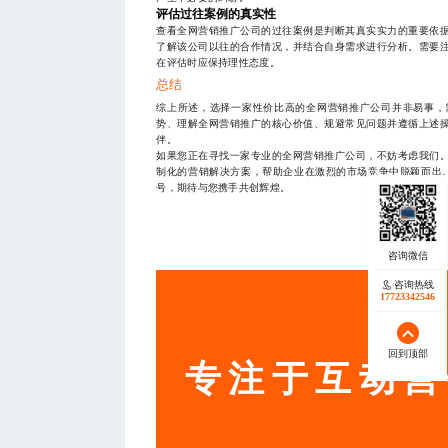
评估过往案例的真实性
查看全网营销推广公司的过往案例是判断其真实实力的重要依
了解该公司以往的合作情况，并结合自身需求进行分析。需要
在评估时应保持理性态度。
总结
综上所述，选择一家性价比高的全网营销推广公司并非易事，
势、理解全网营销推广的核心价值、规避常见问题并遵循上述
伴。
如果您正在寻找一家专业的全网营销推广公司，不妨考虑我们
制化的营销解决方案，帮助企业在激烈的市场竞争中脱颖而出。您可
号，期待与您携手共创辉煌。
— THE END
咨询热线
17723342546
服务
回到顶部
专注于互动营