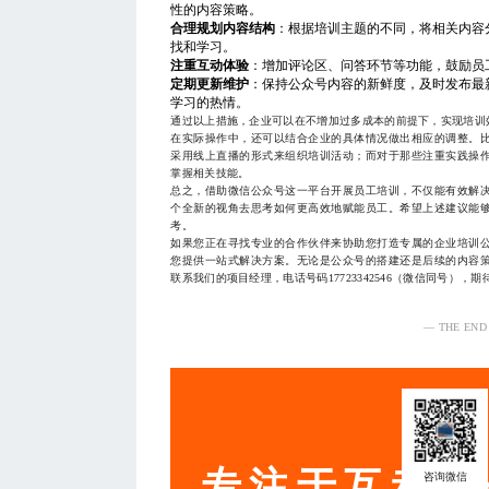
性的内容策略。
合理规划内容结构
：根据培训主题的不同，将相关内容
找和学习。
注重互动体验
：增加评论区、问答环节等功能，鼓励员
定期更新维护
：保持公众号内容的新鲜度，及时发布最
学习的热情。
通过以上措施，企业可以在不增加过多成本的前提下，实现培训
在实际操作中，还可以结合企业的具体情况做出相应的调整。
采用线上直播的形式来组织培训活动；而对于那些注重实践操
掌握相关技能。
总之，借助微信公众号这一平台开展员工培训，不仅能有效解
个全新的视角去思考如何更高效地赋能员工。希望上述建议能
考。
如果您正在寻找专业的合作伙伴来协助您打造专属的企业培训
您提供一站式解决方案。无论是公众号的搭建还是后续的内容
联系我们的项目经理，电话号码17723342546（微信同号），
— THE END
服务
专注于互动营