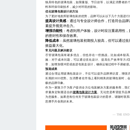
独具特色的玻璃包装，如限量版、节日款等，以满足消费者的
料和环保印刷技术，减少对环境的影响。
优化玻璃包装设计的方法
为了更好地发挥玻璃包装的优势，品牌可以从以下几个方面进行
提高设计美感
：通过与专业设计师合作，打造符合品牌
素提升视觉冲击力。
增强功能性
：考虑到用户体验，设计时应注重易用性，
的密封性和保存效果。
降低成本
：虽然玻璃包装初期投入较高，但可以通过批
效益最大化。
常见问题及解决建议
尽管玻璃包装有诸多优点，但也存在一些挑战，比如成本较高
施：对于成本问题，可以通过优化设计、提高生产效率等方式
章，如增加缓冲层或改进包装盒设计，确保运输过程中不易破损
预期成果
通过合理运用玻璃包装设计，不仅可以提升品牌辨识度，增强
长期的SEO优势。当消费者在市场上看到精美的玻璃包装时，
极的品牌印象。
作为一家致力于为客户提供全方位包装解决方案的服务商，我
求量身定制最适合的
玻璃包装设计方案
。无论您是希望提升品
为您服务。如果您有任何关于玻璃包装设计的需求，请随时联系我们，
您携手共创美好未来。
— THE END