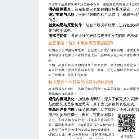
尽管每个品牌的风格和定位各不相同，但在美妆表情包设计过程
明确目标受众
：首先要确定表情包的目标受众是谁，了
确定主题与风格
：根据品牌调性和产品特点，选择合适
信息。
创意构思与原型制作
：结合市场调研结果，进行创意构
化为数字原型。
测试与优化
：将设计好的表情包投放至小范围用户群体
创新策略：杭州本地创意资源的运用
杭州不仅是中国电商之都，也是文化创意产业的高地。这里汇
表情包设计提供了丰富的资源支持。品牌可以充分利用这些本
品。
例如，品牌可以与当地的插画工作室合作，邀请他们为特定节
办设计大赛，挖掘更多新鲜创意。此外，还可以借助杭州发达
短开发周期，提高工作效率。
解决建议：应对常见问题的具体措施
在实际操作过程中，品牌可能会遇到一些常见问题，如内容同
些具体的优化建议：
避免内容同质化
：加强市场调研，深入了解竞品的表情
鼓励团队成员多角度思考，勇于尝试新颖的表现形式。
提高用户参与度
：除了传统的互动方式外，还可以通过
用户的参与积极性。例如，定期发布限时任务，完成任
总之，美妆表情包设计是一项兼具创意与实用性的工程，需要
源，紧跟时代潮流，才能真正发挥出表情包的最大价值。
如果您正在寻找专业的美妆表情包设计服务，我们拥有丰富的
计解决方案。无论您是初创企业还是成熟品牌，我们都将根据