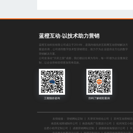
蓝橙互动·以技术助力营销
蓝橙互动科技有限公司成立于2014年，是国内领先的互联网互动营销解决方
案提供商，公司倡导数字技术型营销理念，致力于为企业提供全方位的数字
营销解决方案。
公司坐落在“天府之国”成都，我们都以结果为导向，每一环都为企业量身定
制，让企业营销变得更加简单高效。
友情链接：
营销网站定制
天津SEM优化公司
苏州互动营销活
南昌私域商城制作公司
南昌电商广告图设计公司
杭州淘宝小程
合肥小程序定制公司
成都营销网站定制
成都插画海报设计公司
长
北京推文长图设计公司
海报定制设计
杭州宣传海报设计公司