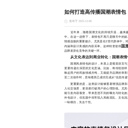
如何打造高传播国潮表情包
发布于 2025-12-06
近年来，随着国潮文化的持续升温，越来越
中。在这一趋势下，表情包不再只是聊天中的娱
情感连接的重要媒介。尤其是在Z世代群体中，
国
内涵和设计美感的内容买单。这种转变使得
品牌差异化竞争的关键一环。
从文化表达到商业转化：国潮表情
国潮风表情包的设计，本质上是视觉语言与文
更要传递出深层的文化意涵。比如，将传统纹样
唤起用户的民族情感共鸣，又能提升品牌的审美
至二次创作时，意味着其已成功完成从“信息传递”
更重要的是，这类设计能够显著增强品牌亲和
入社交场景，更容易打破用户的心理防线。尤其
能引发内容裂变，带来意想不到的曝光与转化效
外包设计，但实践中却常陷入风格混乱、文化浅
一味模仿，失去个性。