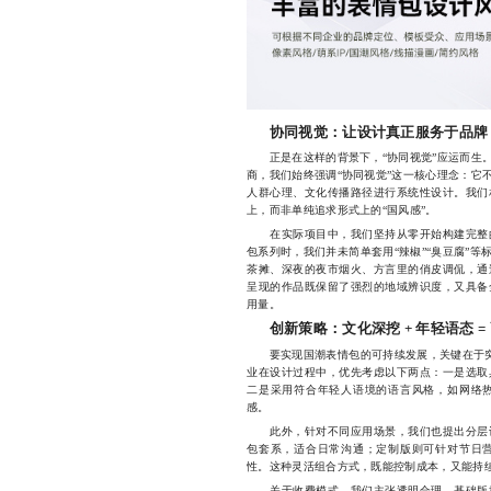
协同视觉：让设计真正服务于品牌
正是在这样的背景下，“协同视觉”应运而生。
商，我们始终强调“协同视觉”这一核心理念：它
人群心理、文化传播路径进行系统性设计。我们
上，而非单纯追求形式上的“国风感”。
在实际项目中，我们坚持从零开始构建完整的
包系列时，我们并未简单套用“辣椒”“臭豆腐”
茶摊、深夜的夜市烟火、方言里的俏皮调侃，通
呈现的作品既保留了强烈的地域辨识度，又具备
用量。
创新策略：文化深挖 + 年轻语态 =
要实现国潮表情包的可持续发展，关键在于突破
业在设计过程中，优先考虑以下两点：一是选取
二是采用符合年轻人语境的语言风格，如网络
感。
此外，针对不同应用场景，我们也提出分层设
包套系，适合日常沟通；定制版则可针对节日
性。这种灵活组合方式，既能控制成本，又能持
关于收费模式，我们主张透明合理。基础版按