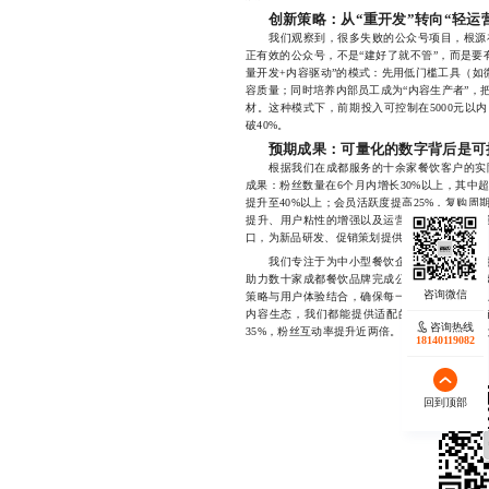
创新策略：从“重开发”转向“轻运
我们观察到，很多失败的公众号项目，根源在
正有效的公众号，不是“建好了就不管”，而是要
量开发+内容驱动”的模式：先用低门槛工具（如
容质量；同时培养内部员工成为“内容生产者”，
材。这种模式下，前期投入可控制在5000元以
破40%。
预期成果：可量化的数字背后是可
根据我们在成都服务的十余家餐饮客户的实际
成果：粉丝数量在6个月内增长30%以上，其中
提升至40%以上；会员活跃度提高25%，复购周
提升、用户粘性的增强以及运营效率的优化。更
口，为新品研发、促销策划提供了真实数据支持
我们专注于为中小型餐饮企业提供高效、可控
助力数十家成都餐饮品牌完成公众号从0到1的
策略与用户体验结合，确保每一分钱都花在刀刃
内容生态，我们都能提供适配的方案。目前已
咨询热线
35%，粉丝互动率提升近两倍。如果你正在考虑为餐
18140119082
回到顶部