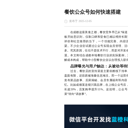
餐饮公众号如何快速搭建
发布于 2025-12-05
在成都这座美食之都，餐饮竞争早已从“味道比
板开始意识到，仅靠口碑和堂食已难以维持长期
评价和社交推荐的当下，一个功能完善、内容
梁。不少企业尝试通过公众号实现会员管理、活
多。究其原因，往往不是技术不行，而是对开发价
退。本文将结合成都本地餐饮行业的实际案例，
解成本构成，帮助中小型餐饮企业以合理投入获
品牌曝光与用户触达：从被动等待
过去，餐饮店的宣传渠道主要依赖线下传单、
盖面有限，还容易被海量信息淹没。而一个运营得
发布菜品故事、后厨揭秘、会员专属福利等内容
忆。比如成都某连锁川菜品牌，在上线公众号后，
长超20%，且复购率提升15%。这说明，公众
菜”转向“讲故事”。