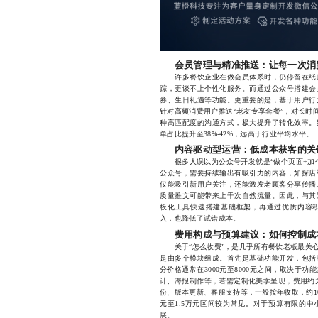
会员管理与精准推送：让每一次消
许多餐饮企业在做会员体系时，仍停留在纸质
踪，更谈不上个性化服务。而通过公众号搭建会
券、生日礼遇等功能。更重要的是，基于用户行
针对高频消费用户推送“老友专享套餐”，对长时
种高匹配度的沟通方式，极大提升了转化效率。
单占比提升至38%-42%，远高于行业平均水平。
内容驱动型运营：低成本获客的关
很多人误以为公众号开发就是“做个页面+加个
公众号，需要持续输出有吸引力的内容，如探店
仅能吸引新用户关注，还能激发老顾客分享传播
质量推文可能带来上千次自然流量。因此，与其
板化工具快速搭建基础框架，再通过优质内容
入，也降低了试错成本。
费用构成与预算建议：如何控制成
关于“怎么收费”，是几乎所有餐饮老板最关心
是由多个模块组成。首先是基础功能开发，包括
分价格通常在3000元至8000元之间，取决于
计、海报制作等，若需定制化美学呈现，费用约为2
份、版本更新、客服支持等，一般按年收取，约1000
元至1.5万元区间较为常见。对于预算有限的
展。