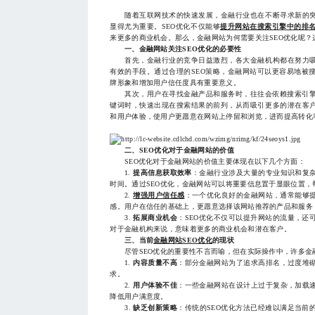
随着互联网技术的快速发展，金融行业也在不断寻求新的突破
显得尤为重要。SEO优化不仅能够
提升网站在搜索引擎中的排
来更多的商业机会。那么，金融网站为何需要关注SEO优化呢
一、金融网站关注SEO优化的必要性
首先，金融行业的竞争日益激烈，各大金融机构都在努力吸引
有效的手段。通过合理的SEO策略，金融网站可以更容易地被
牌形象和增加用户信任度具有重要意义。
其次，用户在寻找金融产品和服务时，往往会依赖搜索引擎
键词时，快速出现在搜索结果的前列，从而吸引更多的潜在客户
和用户体验，使用户更愿意在网站上停留和浏览，进而提高转化
二、SEO优化对于金融网站的价值
SEO优化对于金融网站的价值主要体现在以下几个方面：
1.
提高信息获取效率
：金融行业涉及大量的专业知识和复
时间。通过SEO优化，金融网站可以将重要信息置于显眼位置
2.
增强用户信任感
：一个优化良好的金融网站，通常能够
感。用户在信任的基础上，更愿意选择该网站推荐的产品和服务
3.
拓展商业机会
：SEO优化不仅可以提升网站的流量，还
对于金融机构来说，意味着更多的商业机会和潜在客户。
三、当前
金融网站SEO优化
的现状
尽管SEO优化的重要性不言而喻，但在实际操作中，许多金
1.
内容质量不高
：部分金融网站为了追求高排名，过度堆
求。
2.
用户体验不佳
：一些金融网站在设计上过于复杂，加载
降低用户满意度。
3.
缺乏创新策略
：传统的SEO优化方法已经难以满足当前