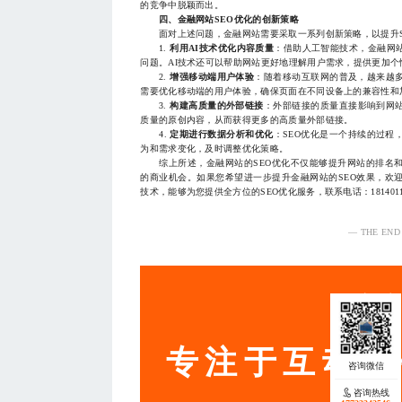
的竞争中脱颖而出。
四、金融网站SEO优化的创新策略
面对上述问题，金融网站需要采取一系列创新策略，以提升S
1.
利用AI技术优化内容质量
：借助人工智能技术，金融网
问题。AI技术还可以帮助网站更好地理解用户需求，提供更加个
2.
增强移动端用户体验
：随着移动互联网的普及，越来越
需要优化移动端的用户体验，确保页面在不同设备上的兼容性和
3.
构建高质量的外部链接
：外部链接的质量直接影响到网
质量的原创内容，从而获得更多的高质量外部链接。
4.
定期进行数据分析和优化
：SEO优化是一个持续的过程
为和需求变化，及时调整优化策略。
综上所述，金融网站的SEO优化不仅能够提升网站的排名和
的商业机会。如果您希望进一步提升金融网站的SEO效果，欢
技术，能够为您提供全方位的SEO优化服务，联系电话：18140119
— THE END
服务
专注于互动营
咨询热线