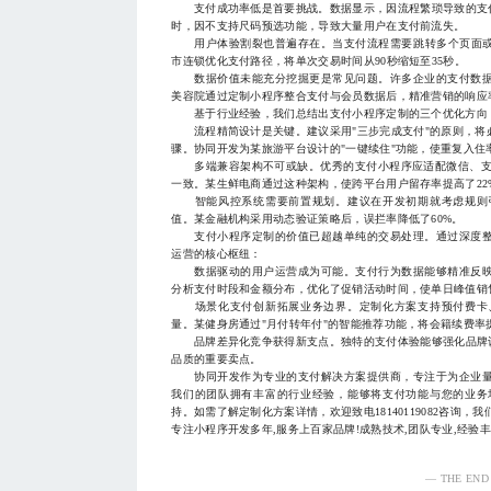
支付成功率低是首要挑战。数据显示，因流程繁琐导致的支付
时，因不支持尺码预选功能，导致大量用户在支付前流失。
用户体验割裂也普遍存在。当支付流程需要跳转多个页面或A
市连锁优化支付路径，将单次交易时间从90秒缩短至35秒。
数据价值未能充分挖掘更是常见问题。许多企业的支付数据
美容院通过定制小程序整合支付与会员数据后，精准营销的响应率
基于行业经验，我们总结出支付小程序定制的三个优化方向
流程精简设计是关键。建议采用"三步完成支付"的原则，将
骤。协同开发为某旅游平台设计的"一键续住"功能，使重复入住率
多端兼容架构不可或缺。优秀的支付小程序应适配微信、支付
一致。某生鲜电商通过这种架构，使跨平台用户留存率提高了22
智能风控系统需要前置规划。建议在开发初期就考虑规则引
值。某金融机构采用动态验证策略后，误拦率降低了60%。
支付小程序定制的价值已超越单纯的交易处理。通过深度整
运营的核心枢纽：
数据驱动的用户运营成为可能。支付行为数据能够精准反映
分析支付时段和金额分布，优化了促销活动时间，使单日峰值销售
场景化支付创新拓展业务边界。定制化方案支持预付费卡、
量。某健身房通过"月付转年付"的智能推荐功能，将会籍续费率提
品牌差异化竞争获得新支点。独特的支付体验能够强化品牌认
品质的重要卖点。
协同开发作为专业的支付解决方案提供商，专注于为企业量
我们的团队拥有丰富的行业经验，能够将支付功能与您的业务
持。如需了解定制化方案详情，欢迎致电18140119082咨询
专注小程序开发多年,服务上百家品牌!成熟技术,团队专业,经验丰
— THE END