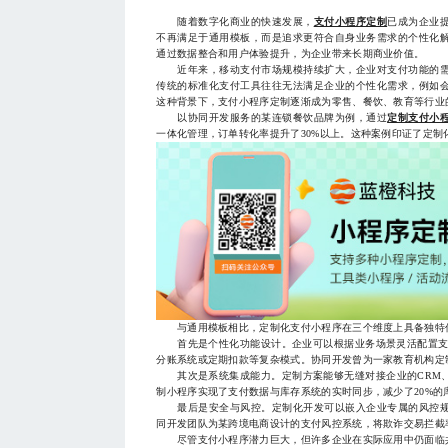
随着数字化商业的快速发展，
支付小程序定制
已成为企业
不再满足于通用模板，而是追求更符合自身业务需求的个性化
通过数据整合和用户体验提升，为企业带来长期商业价值。
近年来，移动支付市场规模持续扩大，企业对支付功能的需
传统的标准化支付工具往往无法满足企业的个性化需求，例如
这种背景下，支付小程序定制逐渐成为零售、餐饮、教育等行业
以协同开发服务的某连锁餐饮品牌为例，通过
定制支付小
一体化管理，订单转化率提升了30%以上。这种案例印证了定制
与通用模板相比，定制化支付小程序在三个维度上具备独特
首先是个性化功能设计。企业可以根据业务场景灵活配置支付
分账系统或定期扣款等复杂模式。协同开发曾为一家教育机构定
其次是系统集成能力。定制方案能够无缝对接企业的CRM、
制小程序实现了支付数据与库存系统的实时同步，减少了20%的
最后是安全与风控。定制化开发可以嵌入企业专属的风控规
同开发团队为某跨境电商设计的支付风控系统，将欺诈交易拦截率
尽管支付小程序潜力巨大，但许多企业在实际应用中仍面临