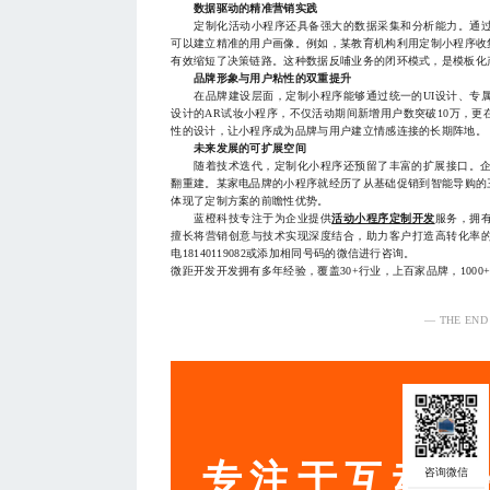
数据驱动的精准营销实践
定制化活动小程序还具备强大的数据采集和分析能力。通过
可以建立精准的用户画像。例如，某教育机构利用定制小程序收
有效缩短了决策链路。这种数据反哺业务的闭环模式，是模板化
品牌形象与用户粘性的双重提升
在品牌建设层面，定制小程序能够通过统一的UI设计、专属
设计的AR试妆小程序，不仅活动期间新增用户数突破10万，
性的设计，让小程序成为品牌与用户建立情感连接的长期阵地。
未来发展的可扩展空间
随着技术迭代，定制化小程序还预留了丰富的扩展接口。企业
翻重建。某家电品牌的小程序就经历了从基础促销到智能导购的
体现了定制方案的前瞻性优势。
蓝橙科技专注于为企业提供
活动小程序定制开发
服务，拥
擅长将营销创意与技术实现深度结合，助力客户打造高转化率
电18140119082或添加相同号码的微信进行咨询。
微距开发开发拥有多年经验，覆盖30+行业，上百家品牌，1000
— THE END
服务
专注于互动营