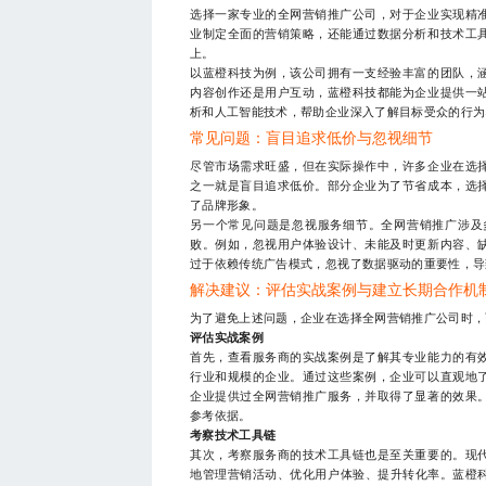
选择一家专业的全网营销推广公司，对于企业实现精
业制定全面的营销策略，还能通过数据分析和技术工
上。
以蓝橙科技为例，该公司拥有一支经验丰富的团队，
内容创作还是用户互动，蓝橙科技都能为企业提供一
析和人工智能技术，帮助企业深入了解目标受众的行为
常见问题：盲目追求低价与忽视细节
尽管市场需求旺盛，但在实际操作中，许多企业在选
之一就是盲目追求低价。部分企业为了节省成本，选
了品牌形象。
另一个常见问题是忽视服务细节。全网营销推广涉及
败。例如，忽视用户体验设计、未能及时更新内容、
过于依赖传统广告模式，忽视了数据驱动的重要性，导
解决建议：评估实战案例与建立长期合作机
为了避免上述问题，企业在选择全网营销推广公司时，
评估实战案例
首先，查看服务商的实战案例是了解其专业能力的有
行业和规模的企业。通过这些案例，企业可以直观地
企业提供过全网营销推广服务，并取得了显著的效果
参考依据。
考察技术工具链
其次，考察服务商的技术工具链也是至关重要的。现
地管理营销活动、优化用户体验、提升转化率。蓝橙科