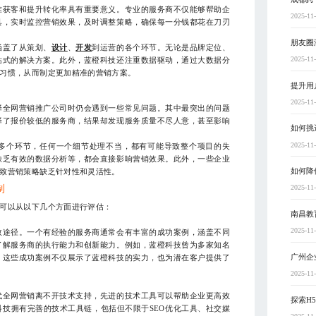
准获客和提升转化率具有重要意义。专业的服务商不仅能够帮助企
2025-11
具，实时监控营销效果，及时调整策略，确保每一分钱都花在刀刃
朋友圈
涵盖了从策划、
设计
、
开发
到运营的各个环节。无论是品牌定位、
2025-11
站式的解决方案。此外，蓝橙科技还注重数据驱动，通过大数据分
习惯，从而制定更加精准的营销方案。
提升用
2025-11
择全网营销推广公司时仍会遇到一些常见问题。其中最突出的问题
择了报价较低的服务商，结果却发现服务质量不尽人意，甚至影响
如何挑
2025-11
多个环节，任何一个细节处理不当，都有可能导致整个项目的失
缺乏有效的数据分析等，都会直接影响营销效果。此外，一些企业
如何降
致营销策略缺乏针对性和灵活性。
制
2025-11
可以从以下几个方面进行评估：
南昌教
2025-11
效途径。一个有经验的服务商通常会有丰富的成功案例，涵盖不同
了解服务商的执行能力和创新能力。例如，蓝橙科技曾为多家知名
广州企
。这些成功案例不仅展示了蓝橙科技的实力，也为潜在客户提供了
2025-11
代全网营销离不开技术支持，先进的技术工具可以帮助企业更高效
探索H
技拥有完善的技术工具链，包括但不限于SEO优化工具、社交媒