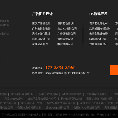
广告图片设计
H5游戏开发
销解决方
重庆广告牌设计
表情包动作设计
表情包设计公司
昆
位的数字
广州表情包设计
南京KV设计公司
武汉长图海报制作
广
业量身定
天津IP优化设计
广告牌设计公司
表情包设计收费
深
北京UI设计公司
微信条漫设计
banner设计公司
南
深圳动画制作
微信插图设计
郑州宣传单设计
昆
177-2334-2546
欢迎联系：
办公位置：成都市武侯区蓝海OFFICE大厦B栋1201
动定制
重庆手提袋包装设计
抖音小程序定制
AR增强现实游戏
北京网站排名优化
上海
创意表情包设计
成都朋友圈海报设计公司
杭州微信商城定制
贵阳企业微信制作公司
SEO外包公司
重庆包月设计公司
合肥品牌表情包设计公司
深圳专业UI设计公司
杭州小程
件代做公司
合肥京东小程序定制
成都IP角色设计公司
合肥SVG动画制作公司
天津长图设
国内领先的互联网互动营销解决方案提供商，公司倡导数字技术型营销理念，致力于为企业提供全方