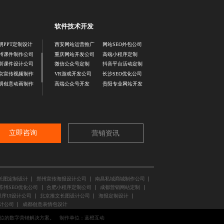
软件技术开发
明PPT定制设计
西安网站运营推广
网站SEO外包公司
州课件制作公司
重庆网站开发公司
高端小程序定制
圳课件设计公司
微信公众号定制
抖音平台活动定制
京宣传视频制作
VR游戏开发公司
长沙SEO优化公司
明创意动画制作
高端公众号开发
贵阳专业网站开发
立即咨询
营销资讯
长图定制设计
郑州宣传海报设计公司
南昌私域商城制作公司
苏州SEO优化公司
合肥小程序定制公司
成都营销网站定制
序UI设计公司
北京推文长图设计公司
海报定制设计
计公司
成都创意表情包设计
位的数字营销解决方案。
制作单位：
蓝橙互动