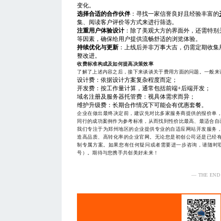
变化。
选择合适的合作伙伴
：寻找一家信誉良好且经验丰富的
集、阅读客户评价等方式来进行筛选。
注重用户体验设计
：除了美观大方的界面外，还需特别
等因素，确保给用户提供流畅舒适的浏览体验。
持续优化与更新
：上线后并非万事大吉，仍需定期收集
整改进。
收费标准构成及如何提高决策效率
了解了上述内容之后，接下来谈谈关于费用方面的问题。一般来
设计费：依据设计方案复杂程度而定；
开发费：按工作量计算，通常包括前端+后端开发；
域名注册及服务器托管费：视具体需求而异；
维护升级费：长期合作情况下可能会有优惠套餐。
企业在做出最终决定前，建议先对比多家服务商提供的报价单
同行的成功案例作为参考标准，从而找到性价比最高、最适合自
我们专注于为郑州地区的企业提供专业的自适应网站开发服务
造高品质、高转化率的企业官网。无论您是初创公司还是已经
制专属方案。如果您有任何疑问或者需要进一步咨询，请随时联系我
号）。期待与您携手共创美好未来！
— THE END
服务