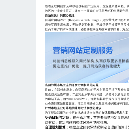
随着互联网的普及和移动设备的广泛应用，企业越来越依赖于
地区的中小企业而言，拥有一个高效的自适应网站不仅是提升用
自适应设计的核心概念
自适应网站设计（Responsive Web Design）是指通
调整页面显示效果，无论是桌面电脑、平板还是手机等不同尺
提高了用户的访问便捷性，还能够有效提升搜索引擎排名，为企
当前郑州市场主流的开发方案和常见问题
目前，在郑州市场上，自适应网站的开发主要采用以下几种方
较低但灵活性有限；二是完全从零开始构建，虽然可以满足所
的建站工具，如WordPress或Wix，这类方案易于操作但可
业会遇到诸如预算超支、项目周期延长以及后期维护困难等问题
针对本地企业可落地的通用方法和优化建议
为了帮助郑州的企业更好地选择适合自己的
自适应网站开发
方案
明确目标与定位
：在开始之前，首先要清楚地定义网站
这有助于确定网站的整体风格和功能模块。
合理规划预算
：根据企业的实际情况制定合理的预算计