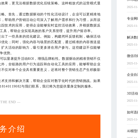
动效果，更无法根据数据优化后续策略。这种粗放式的运营模式显
2025-11
略。首先，通过数据驱动的个性化活动设计，企业可以更精准地
专业网
术，帮助用户营销活动公司深入了解用户需求和行为习惯，从而设
追踪技术的应用，使得企业能够实时监控活动效果，并根据数据反
2025-11
工具，帮助企业实现高效的客户关系管理，提升用户留存率。
出了一些具体的优化建议。例如，构建闭环反馈机制，确保活动
解决数
和优化；同时，强化内容与场景的匹配度，通过精准的内容推送提
2025-11
，扩大活动的影响力，吸引更多潜在用户参与。这些建议不仅能够
争优势。
微信功
以显著提升活动ROI，增强品牌粘性。数据驱动的精准营销不仅
2025-11
此外，全链路的用户行为追踪和自动化工具的应用，能够帮助企业
果不仅对单个企业具有重要意义，还将对整个营销生态产生积极影
企业自
术支持和解决方案，帮助企业应对数字化时代的营销挑战。如果
2025-11
8140119082与我们联系，我们将为您提供量身定制的服务。
3D活
2025-11
 THE END —
如何选
2025-11
务介绍
AI模