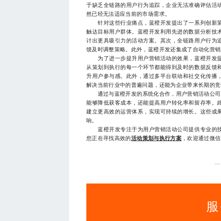
于缺乏全链路的用户行为追踪，企业无法准确评估活
然已经无法适应当前的市场需求。
针对这些行业痛点，蓝橙开发提出了一系列创新策
触达目标用户群体。蓝橙开发利用先进的数据分析技
计出更具吸引力的活动方案。其次，全链路用户行为
馈及时调整策略。此外，蓝橙开发还集成了自动化营销
为了进一步提升用户营销活动的效果，蓝橙开发提
从策划到执行的每一个环节都能得到及时的数据反馈
升用户参与感。此外，通过多平台联动和社交化传播
解决当前行业中的普遍问题，还能为企业带来长期的竞
通过与蓝橙开发的系统化合作，用户营销活动公司可
能够降低获客成本，还能提高用户转化率和留存率。
建立更高效的运营体系，实现可持续的增长。这些成
响。
蓝橙开发专注于为用户营销活动公司提供专业的技
您正在寻找高效的
活动策划与执行方案
，欢迎通过微信1
—
服