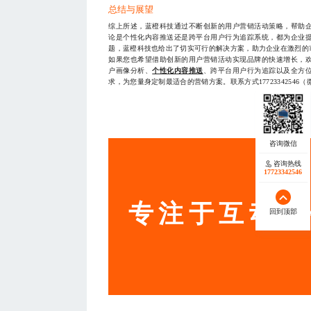
总结与展望
综上所述，蓝橙科技通过不断创新的用户营销活动策略，帮助
论是个性化内容推送还是跨平台用户行为追踪系统，都为企业
题，蓝橙科技也给出了切实可行的解决方案，助力企业在激烈的
如果您也希望借助创新的用户营销活动实现品牌的快速增长，
户画像分析、
个性化内容推送
、跨平台用户行为追踪以及全方
求，为您量身定制最适合的营销方案。联系方式17723342546
— THE END
服务
咨询热线
17723342546
专注于互动营
回到顶部