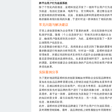
跨平台用户行为追踪系统
除了个性化内容推送，蓝橙科技还开发了一套跨平台用户行为
为轨迹，包括社交媒体、电商平台、官方网站等。通过整合这
定更加精准的营销策略。比如，某服装品牌利用蓝橙科技的跨
格的服装表现出较高的兴趣，于是针对这一群体推出了相应的推
常见问题与解决建议
尽管上述创新策略为企业带来了显著的效果，但在实际操作过
私保护问题。随着《个人信息保护法》等相关法律法规的出台
定，确保用户隐私得到充分保护。为此，蓝橙科技采取了一系
以保障用户信息安全。
其次是数据分析能力不足。虽然很多企业意识到了数据的重要
量的数据进行有效的分析和应用。针对这一问题，蓝橙科技提
管理体系，并通过培训和技术支持等方式提升企业的数据分析能
最后是营销渠道的选择和优化。在多渠道营销环境下，如何合
的课题。蓝橙科技建议企业根据自身的产品特点和目标用户群
来优化效果。
实际案例分享
为了更好地说明蓝橙科技的创新策略如何帮助企业实现品牌增长
某知名化妆品品牌希望通过线上营销活动提升品牌知名度和市
不佳，且难以精准定位目标用户。经过多方考察后，该品牌选择
蓝橙科技首先对该品牌的用户进行了全面的画像分析，发现其
高需求。基于这一洞察，蓝橙科技为其制定了个性化的营销方
的知识科普文章，吸引目标用户的关注；另一方面，结合用户
信息，激发购买欲望。
此外，蓝橙科技还帮助该品牌建立了跨平台用户行为追踪系统
及时调整营销策略。最终，该品牌的线上销售额较去年同期增长了