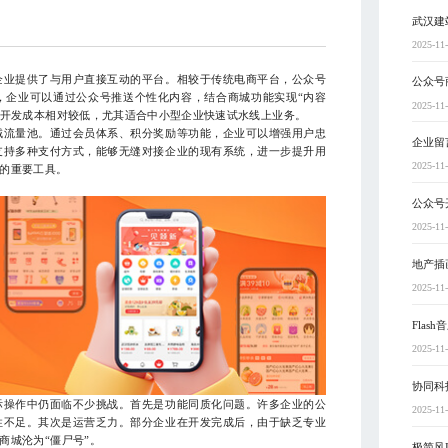
武汉建
2025-11
业提供了与用户直接互动的平台。相较于传统电商平台，公众号
公众号
，企业可以通过公众号推送个性化内容，结合商城功能实现“内容
2025-11
的开发成本相对较低，尤其适合中小型企业快速试水线上业务。
流量池。通过会员体系、积分奖励等功能，企业可以增强用户忠
企业留
支持多种支付方式，能够无缝对接企业的现有系统，进一步提升用
2025-11
的重要工具。
公众号
2025-11
地产插
2025-11
Flas
2025-11
协同科
际操作中仍面临不少挑战。首先是功能同质化问题。许多企业的公
2025-11
性不足。其次是运营乏力。部分企业在开发完成后，由于缺乏专业
商城沦为“僵尸号”。
极简风