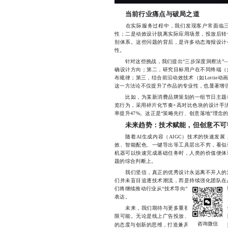
当前行业痛点与破局之道
在实际服务过程中，我们发现客户常面临三
性；二是动效设计脱离实际应用场景，投放后转
别体系。这些问题的背后，是许多动态海报设计
性。
针对这些挑战，我们提出“三步深度洞察法”—
确设计方向；第二，研究目标用户在不同终端（
布规律；第三，结合前沿动效技术（如Lottie
这一方法论不仅提升了作品的专业性，也显著增
比如，为某新消费品牌策划的一组节日主题动
览行为，采用碎片化节奏+高对比色块的设计手
率提升47%。这正是“策略先行、创意落地”理念
未来趋势：技术赋能，但创意不可
随着AI生成内容（AIGC）技术的快速发展
效、智能配色、一键导出等工具层出不穷，看似
机器可以快速完成基础任务时，人类的价值便体
题的综合判断上。
我们坚信，真正的优秀设计永远离不开人的温
们并未盲目追逐技术潮流，而是持续强化团队在
们将继续推动行业从“技术导向”向“价值导向”
表达。
未来，我们期待与更多重视品牌长期发展的合
限可能。无论是线上广告投放、社交媒体互动，
的态度与创新的思维，打造兼具美感与实效的动