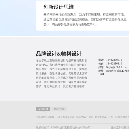
品牌设计&物料设计
电话：
18402890810
专注于线上营销物料设计与品牌宣传设计的
售前：
18402890810
两大领域。我们秉承做企业内部的设计部的
邮箱：liujie@cdlchd.com
核心理念，致力于为品牌提供长期、持续的
地址：武侯区长益路13号
设计服务，创造卓越价值。无论是线上营销
1201
所需的新颖创意，还是线下宣传所需的经典
设计，我们都能精准把握，满足品牌多样化
需求。通过专业设计，我们助力品牌在市场
中脱颖而出，实现商业目标。
友情链接
地区合集
引流体感活动开发
上海京东美工设计
南京PPT设计美化
北京文创设计公司
天津PPT排版
版权所有2014-2026 成都蓝橙互动科技有限公司
推出定制化设