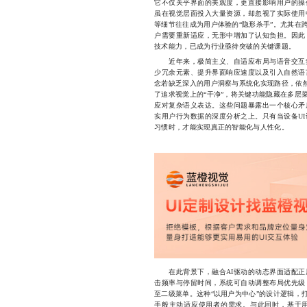
它不仅关乎界面的美观度，更直接影响用户的操
虽在视觉层面投入大量资源，却忽视了实际使用
等细节往往成为用户体验的“隐形杀手”。尤其在
户需要重新适应，无形中增加了认知负担。因此
技术能力，已成为行业亟待突破的关键课题。
近年来，极简主义、自适应布局与语音交互集
少冗余元素、提升界面响应速度以及引入自然语
念若缺乏深入的用户洞察与系统化实现路径，依然
了追求视觉上的“干净”，将关键功能隐藏在多层
应对复杂语义表达。这些问题暴露出一个核心矛
实用户行为数据的深度分析之上。只有当设备U
习惯时，才能实现真正的智能化与人性化。
在此背景下，融合AI驱动的动态界面适配正
击频率与停留时间，系统可自动调整布局优先级
至二级菜单。这种“以用户为中心”的设计逻辑，
手般主动适应使用者的需求。与此同时，基于