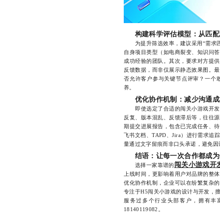
构建科学评估模型：从匹配
为提升筛选效率，建议采用“需求匹配
自身项目类型（如电商裂变、知识问答
成功经验的团队。其次，要求对方提供
反馈数据，而非仅展示静态效果图。最
否允许客户参与关键节点评审？一个
养。
优化协作机制：减少沟通成
即使选定了合适的闯关小游戏开发公
反复、版本混乱、反馈滞后等，往往源
期提交进展报告，包含已完成任务、待
飞书文档、TAPD、Jira）进行需
量通过文字留痕而非口头承诺，避免因
结语：让每一次合作都成为
闯关小游戏开
选择一家靠谱的
上线时间，更影响着用户对品牌的整体
优化协作机制，企业可以在纷繁复杂的
专注于H5闯关小游戏的设计与开发，
服务过多个行业头部客户，拥有丰
18140119082。