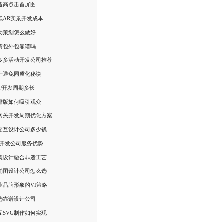
造高点击首屏图
低AR实景开发成本
动策划怎么做好
情包外包靠谱吗
多多活动开发公司推荐
计避免同质化秘诀
PP开发周期多长
排版如何吸引观众
网关开发周期优化方案
G交互设计公司多少钱
统开发公司服务优势
装设计融合非遗工艺
销图设计公司怎么选
业品牌形象的VI策略
选靠谱设计公司
互SVG制作如何实现