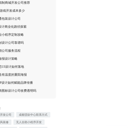
阅制商城开发公司推荐
R游戏开发成本多少
通包装设计公司
P设计商业化路径探索
业小程序定制攻略
创设计公司靠谱吗
销公司服务流程
海报设计策略
态UI设计如何落地
造有温度的重阳海报
IP设计如何赋能品牌传播
商图标设计公司收费透明吗
：
件开发公司
成都贷款中心联系方式
奢风装修
无人自助小程序开发