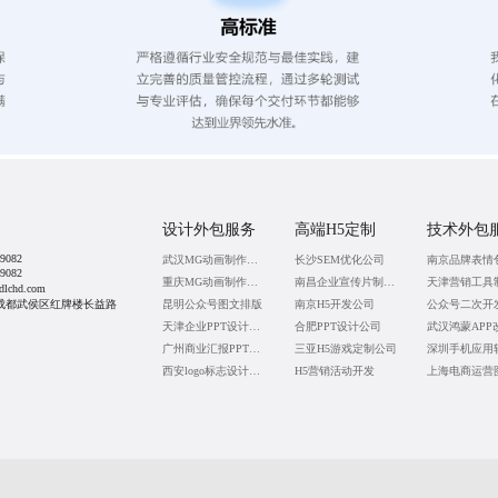
设计外包服务
高端H5定制
技术外包
9082
武汉MG动画制作公司
长沙SEM优化公司
南京品牌表情
9082
重庆MG动画制作公司
南昌企业宣传片制作公司
lchd.com
成都武侯区红牌楼长益路
昆明公众号图文排版
南京H5开发公司
公众号二次开
天津企业PPT设计公司
合肥PPT设计公司
广州商业汇报PPT代做
三亚H5游戏定制公司
西安logo标志设计公司
H5营销活动开发
上海电商运营