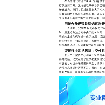
在当前游戏市场快速迭代的背景下，
存的重要工具。无论是电商平台的促销
转化潜力。然而，面对数量庞大的闯关
直接影响用户体验与品牌价值。许多企
专业度和长期维护能力等关键因素，最
明确合作规范是筛选优质开
一份清晰、完整的合同不仅是法律
时，应重点关注合同中关于交付周期、
明确约定源代码和设计稿的归属，后期
性验收节点，如原型确认、首版测试、
细节看似琐碎，实则能有效避免后期扯
警惕行业常见陷阱：交付延
部分中小型闯关小游戏开发公司虽报
畅等问题。尤其在需求频繁变更的情况
有甚者，对业务场景理解不足，将原本
产品与品牌调性严重不符。因此，在初
捷开发模式、是否有专职项目经理等维