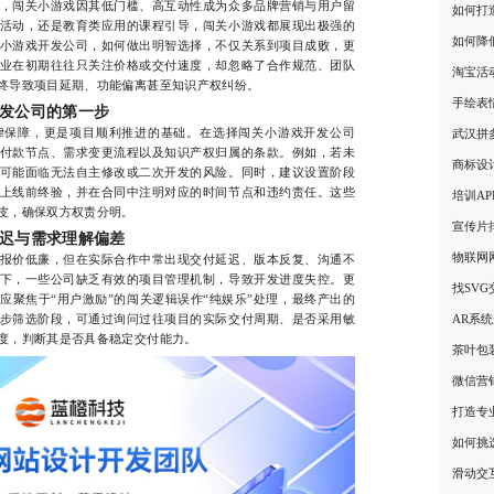
闯关小游戏因其低门槛、高互动性成为众多品牌营销与用户留
如何打
活动，还是教育类应用的课程引导，闯关小游戏都展现出极强的
如何降
小游戏开发公司，如何做出明智选择，不仅关系到项目成败，更
业在初期往往只关注价格或交付速度，却忽略了合作规范、团队
淘宝活
终导致项目延期、功能偏离甚至知识产权纠纷。
手绘表
发公司的第一步
保障，更是项目顺利推进的基础。在选择闯关小游戏开发公司
武汉拼
付款节点、需求变更流程以及知识产权归属的条款。例如，若未
商标设
可能面临无法自主修改或二次开发的风险。同时，建议设置阶段
上线前终验，并在合同中注明对应的时间节点和违约责任。这些
培训A
皮，确保双方权责分明。
宣传片
迟与需求理解偏差
物联网
价低廉，但在实际合作中常出现交付延迟、版本反复、沟通不
下，一些公司缺乏有效的项目管理机制，导致开发进度失控。更
找SV
应聚焦于“用户激励”的闯关逻辑误作“纯娱乐”处理，最终产出的
步筛选阶段，可通过询问过往项目的实际交付周期、是否采用敏
AR系
度，判断其是否具备稳定交付能力。
茶叶包
微信营
打造专
如何挑
滑动交