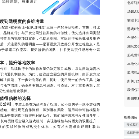
北京订
场馆A
靠谱卡
度到透明度的多维考量
度+案例验证+团队透明度”三位一体的评估模型。首先，对比
游戏I
、品牌宣传）与开发公司过往案例的相似性，优先选择有同类型
合肥企
可查看的完整项目案例，包括原型图、实际运行效果截图及用户
后，关注团队的透明度——是否愿意开放部分开发过程信息？是
潮玩文
敢于暴露工作流程、接受监督的团队，往往更具责任感与专业素
热点营
本，提升落地效率
本地化
司，后续执行中的协作质量仍决定项目成败。常见问题如需求
玻璃拟
于沟通机制缺失。为此，建议建立固定的周报机制，由开发方定
解决问题、下一步计划等内容。同时，使用统一的协作工具（如
如何打
求追踪与版本管理，确保所有信息可追溯、可查证。对于重要决策，尽
表情包
记忆偏差引发误解。
值得信赖的选择
郑州电
发公司
，本质上是在为品牌资产投资。它不仅关乎一款小游戏的
感知。通过规范合作流程、识别潜在风险、运用科学评估模型并
市场中找到真正值得托付的伙伴。我们深耕游戏开发领域多年，
相关阅读
擅长将品牌理念融入游戏机制，实现趣味性与传播力的双重提升，
安卓软
富的实战经验与成熟交付体系，如有相关需求欢迎随时联系
成都轻