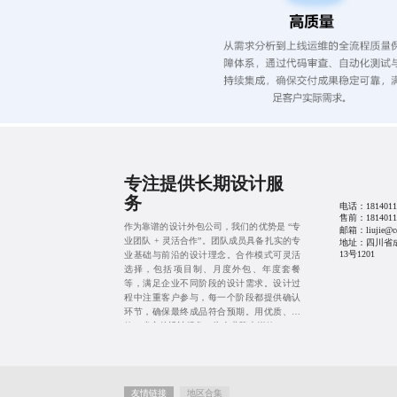
专注提供长期设计服
务
电话：
1814011
售前：
1814011
作为靠谱的设计外包公司，我们的优势是 “专
邮箱：liujie@cd
业团队 + 灵活合作”。团队成员具备扎实的专
地址：四川省
13号1201
业基础与前沿的设计理念。合作模式可灵活
选择，包括项目制、月度外包、年度套餐
等，满足企业不同阶段的设计需求。设计过
程中注重客户参与，每一个阶段都提供确认
环节，确保最终成品符合预期。用优质、高
效、省心的设计服务，为企业降本增效。
友情链接
地区合集