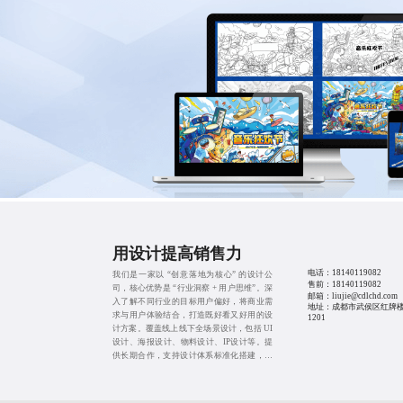
用设计提高销售力
电话：
18140119082
我们是一家以 “创意落地为核心” 的设计公
售前：
18140119082
司，核心优势是 “行业洞察 + 用户思维”。深
邮箱：liujie@cdlchd.com
入了解不同行业的目标用户偏好，将商业需
地址：成都市武侯区红牌楼
求与用户体验结合，打造既好看又好用的设
1201
计方案。覆盖线上线下全场景设计，包括 UI
设计、海报设计、物料设计、IP设计等。提
供长期合作，支持设计体系标准化搭建，帮
助企业建立统一的品牌视觉形象，提升品牌
辨识度。