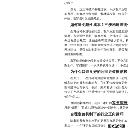
小商户。
然而，这三种模式各有短板。不少客户反映，
加费用，如修改次数超限、素材版权费、特殊字
体验，也容易引发信任危机。
如何避免隐性成本？三步构建透明
面对价格不透明的问题，客户应主动建立清晰
清单，包括设计周期、修改次数、交付格式、版
务流程是否规范，比如是否有需求确认阶段、
度，往往直接反映一家零售海报设计公司的专业
风格建议、是否协助制定全年宣传节奏、是否有
量的重要维度。
真正值得信赖的零售海报设计公司，不会只盯着
期合作。它们懂得，一次成功的海报设计，不仅
为什么口碑良好的公司更值得信赖
在郑州，一些口碑良好的零售海报设计公司之
解和稳定的服务输出能力。它们不依赖低价竞争
性构建核心竞争力。例如，某知名设计团队曾为
传达了产品卖点，还通过统一的视觉语言增强了
长30%以上。
零售海报
这样的案例说明，选择一家好的
只是“做图”，而成为品牌战略的一部分时，其带
合理定价机制下的行业正向循环
随着消费者审美水平的提升和市场竞争的加剧
素之一。一个科学合理的定价机制，不仅能保障