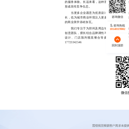
的服务体验。长远来看，这种透明、规范、有价
形成良性竞争生态。
当更多企业愿意为优质设计买单，整个市场的
长，也为城市商业环境注入更多活力。从这个角
的商业美学添砖加瓦。
咨询热线
我们专注于为郑州及周边地区的零售品牌提供
18140119082
创意团队，擅长结合品牌调性与市场热点，打造
设计、门店陈列视觉整合等多个场景，致力
17723342546
回到顶部
微信