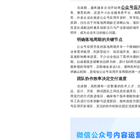
公众号应
在成都，越来越多企业开始将
售、教育机构，还是中小企业服务类平台，都
而，许多企业在推进公众号应用开发时，常常陷
原因，往往在于对落地周期缺乏清晰认知，项目
其是在成都这样兼具创新活力与产业基础的城市
闭环，成为企业关注的核心问题。
明确落地周期的关键节点
公众号应用开发的落地周期并非一个模糊的时
业务需求梳理，到原型设计、前后端开发、接口
直接影响整体进度。不少企业低估了需求沟通的
期。以成都某连锁餐饮品牌为例，原计划6周完
惠券规则等细节，后期修改多达5次，最终耗时近
求确认机制，是缩短公众号应用开发周期的第一
团队协作效率决定交付速度
在成都，虽然拥有一定数量的技术人才，但
品、设计、开发、测试团队之间信息传递滞后，
周迭代的方式推进项目，确保每个版本都能快速
等工具进行任务拆解与进度跟踪，能有效提升团
号应用开发项目，灵活的协作机制比固定流程更