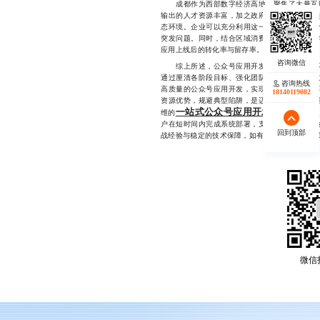
成都作为西部数字经济高地，聚集了大量互联
输出的人才资源丰富，加之政府对科技创新的支
态环境。企业可以充分利用这一优势，选择本地
突发问题。同时，结合区域消费习惯与用户行为
应用上线后的转化率与留存率。
综上所述，公众号应用开发的落地周期并非不
通过厘清各阶段目标、强化团队协作、优选技术
咨询热线
高质量的公众号应用开发，实现快速上线与市场
18140119082
资源优势，规避典型陷阱，是迈向数字化成功的
一站式公众号应用开发服务
维的
，擅长
户在短时间内完成系统部署，支持多种应用场景
回到顶部
战经验与稳定的技术保障，如有相关需求可直接联系17
微信