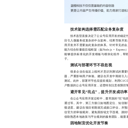
技术架构选择需匹配业务复杂度
技术选型直接决定了公众号应用开发的稳定性与
目引入微服务或复杂的中台架构，结果导致开发
用开发并不需要如此复杂的体系。针对常见的会
能力结合轻量级后端框架（如Node.js + Exp
能够提供标准化的开发模板与模块化组件，帮
子。
测试与部署环节不容忽视
很多企业在临近上线时才意识到测试的重要性
题，严重影响用户体验。建议在开发中期就引入
测试。此外，部署环节也应提前规划，利用CI/
户数据的公众号应用开发，还需特别注意权限控
避开常见“坑点”，提升开发成功率
在公众号应用开发过程中，最常踩的“坑”包括
通过等。其中，第三方接口如地图定位、短信验
慢进度。建议在项目初期就完成接口评估，并预
信官方的审核规则，避免因按钮文字违规、跳转
借助熟悉本地政策与平台规则的服务团队，能显
因地制宜优化开发节奏