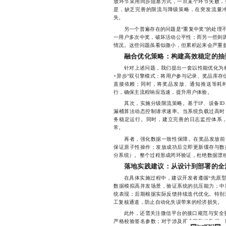
放环节采用同步阻塞方式，一旦某个环节失败，
是，缺乏完善的限流与降级策略，在突发流量
失。
另一个普遍存在的问题是“重复中奖”的处理不
一用户多次中奖，破坏活动公平性；而另一些则因
情况。这些问题虽看似微小，但累积起来会严重
融合优化策略：构建高效稳定的抽
针对上述问题，我们提出一套以性能优化为核
+异步”双引擎模式：将用户参与记录、奖品库存信息
直接依赖；同时，将奖品发放、通知推送等耗时操作移
行，确保主流程响应迅速，提升用户体验。
其次，实施分级限流策略。基于IP、设备ID
漏桶算法动态控制请求速率。当系统负载过高时
务稳定运行。同时，建立完善的日志监控体系
常。
再者，强化数据一致性保障。在奖品发放前，通过
保证原子性操作；发放成功后立即更新缓存与数
分系统）。整个过程形成闭环验证，杜绝数据漂
落地实践建议：从设计到部署的全
在具体实施过程中，建议开发者遵循“先原型、
数据模拟高并发场景，验证系统的抗压能力；中
统表现；后期根据实际反馈持续迭代优化。特别
工复核通道，防止自动化失误带来的经济损失。
此外，还需关注微信平台的接口规范与安全要求
严格校验签名参数；对于涉及用户隐私的数据，