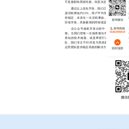
不直接影响系统性能，却是决定活动能否顺利通
通过以上优化手段，我们已在多个真实项目中实
源消耗降低约25%，用户平均等待时间从4秒缩
持稳定，未发生一次宕机事故。这套方案不仅适
区域市场，具备极强的跨地域适用性。
咨询热线
在公众号抽奖开发过程中，真正决定成败的
18402890810
衡。当我们把每一次抽奖都当作一次系统性的工
类似的技术难题，或是希望打造一个高性能、
队，我们专注于H5开发与系统集成，拥有丰富
运营团队提供稳定高效的解决方案，1814011908
回到顶部
微信