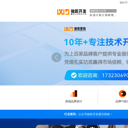
微距开
物料设计公司
好设计助力营销增长
高端品牌设计
品牌VI设
行业资讯
>
公众号抽奖开发避坑指南
>