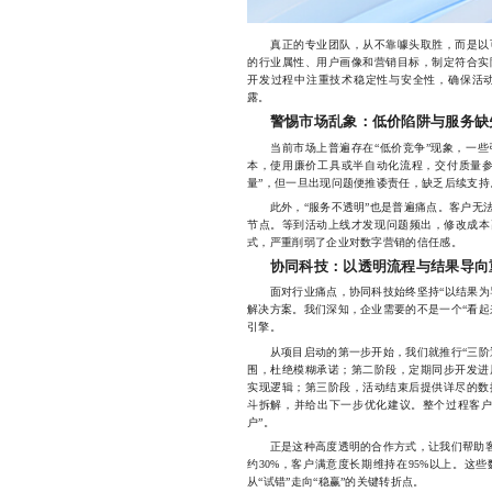
真正的专业团队，从不靠噱头取胜，而是以可
的行业属性、用户画像和营销目标，制定符合实
开发过程中注重技术稳定性与安全性，确保活
露。
警惕市场乱象：低价陷阱与服务缺
当前市场上普遍存在“低价竞争”现象，一些
本，使用廉价工具或半自动化流程，交付质量参
量”，但一旦出现问题便推诿责任，缺乏后续支
此外，“服务不透明”也是普遍痛点。客户无法
节点。等到活动上线才发现问题频出，修改成本
式，严重削弱了企业对数字营销的信任感。
协同科技：以透明流程与结果导向
面对行业痛点，协同科技始终坚持“以结果为导
解决方案。我们深知，企业需要的不是一个“看起
引擎。
从项目启动的第一步开始，我们就推行“三阶透
围，杜绝模糊承诺；第二阶段，定期同步开发进
实现逻辑；第三阶段，活动结束后提供详尽的数
斗拆解，并给出下一步优化建议。整个过程客户
户”。
正是这种高度透明的合作方式，让我们帮助客户
约30%，客户满意度长期维持在95%以上。这
从“试错”走向“稳赢”的关键转折点。