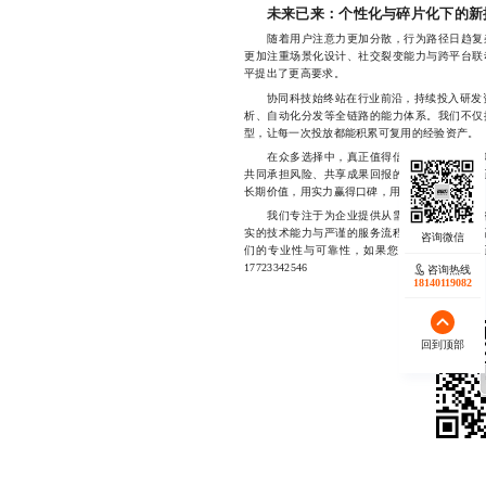
未来已来：个性化与碎片化下的新
随着用户注意力更加分散，行为路径日趋复杂
更加注重场景化设计、社交裂变能力与跨平台联
平提出了更高要求。
协同科技始终站在行业前沿，持续投入研发资
析、自动化分发等全链路的能力体系。我们不仅
型，让每一次投放都能积累可复用的经验资产。
在众多选择中，真正值得信赖的，不是那些吹
共同承担风险、共享成果回报的伙伴。协同科技
长期价值，用实力赢得口碑，用结果证明自己。
我们专注于为企业提供从需求沟通到落地执行
实的技术能力与严谨的服务流程，助力客户实现
们的专业性与可靠性，如果您正在寻找一家真
17723342546
咨询热线
18140119082
回到顶部