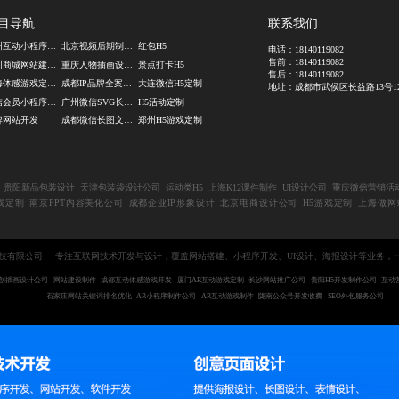
目导航
联系我们
广州互动小程序开发
北京视频后期制作公司
红包H5
电话：
18140119082
售前：
18140119082
深圳商城网站建设公司
重庆人物插画设计公司
景点打卡H5
售后：
18140119082
上海体感游戏定制开发
成都IP品牌全案设计
大连微信H5定制
地址：成都市武侯区长益路13号12
微信会员小程序制作公司
广州微信SVG长图设计
H5活动定制
牌网站开发
成都微信长图文设计公司
郑州H5游戏定制
贵阳新品包装设计
天津包装袋设计公司
运动类H5
上海K12课件制作
UI设计公司
重庆微信营销活
戏定制
南京PPT内容美化公司
成都企业IP形象设计
北京电商设计公司
H5游戏定制
上海做网
互动科技有限公司
专注互联网技术开发与设计，覆盖网站搭建、小程序开发、UI设计、海报设计等业务，
创插画设计公司
网站建设制作
成都互动体感游戏开发
厦门AR互动游戏定制
长沙网站推广公司
贵阳H5开发制作公司
互动
石家庄网站关键词排名优化
AR小程序制作公司
AR互动游戏制作
陇南公众号开发收费
SEO外包服务公司