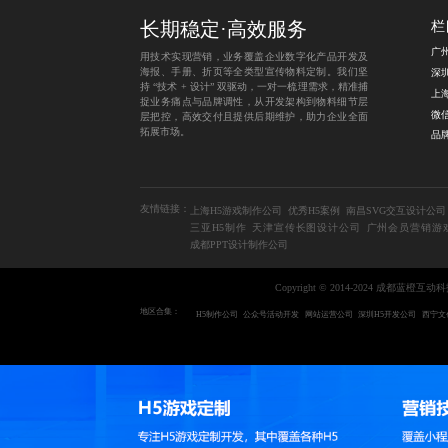
长期稳定·高效服务
栏
用技术实现营销，业务覆盖企业数字化产品开发及
海报、手册、折页等全类型宣传物料定制。我们坚
持 “技术 + 设计” 双驱动，一对一梳理需求，精准捕
捉业务痛点与品牌调性，从开发架构到物料细节层
层把控，高效交付且提供后期维护，助力企业全面
拓展市场。
品
友情链接：
上海H5游戏制作公司
优秀H5案例
南昌SVG交互设计公司
三亚H5制作
天津宣传长图设计公司
广州会员营销游
成都PPT设计制作公司
Copyright © 2014-2024 成都蓝橙
地区合集：
H5制作公司
公众号活动开发
网站运营公司
深圳H5开发公司
西宁文