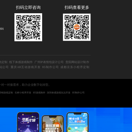
扫码立即咨询
扫码查看更多
01
动定制
线下体感游戏制作
广州IP表情包设计公司
贵阳网站设计制作
站公司
重庆AR互动游戏开发
H5制作公司
成都京东小程序定制
一对一对接需求，助力企业数字化转型。
营销游戏定制
生鲜小程序开发
H5游戏制作
深圳体感游戏玩法开发
H5制作公司