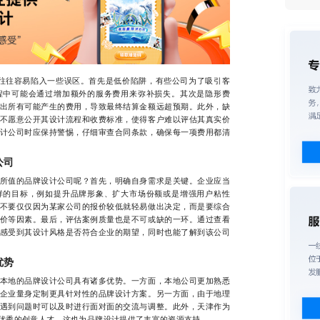
往往容易陷入一些误区。首先是低价陷阱，有些公司为了吸引客
程中可能会通过增加额外的服务费用来弥补损失。其次是隐形费
出所有可能产生的费用，导致最终结算金额远超预期。此外，缺
不愿意公开其设计流程和收费标准，使得客户难以评估其真实价
计公司时应保持警惕，仔细审查合同条款，确保每一项费用都清
公司
值的品牌设计公司呢？首先，明确自身需求是关键。企业应当
样的目标，例如提升品牌形象、扩大市场份额或是增强用户粘性
不要仅仅因为某家公司的报价较低就轻易做出决定，而是要综合
价等因素。最后，评估案例质量也是不可或缺的一环。通过查看
感受到其设计风格是否符合企业的期望，同时也能了解到该公司
优势
地的品牌设计公司具有诸多优势。一方面，本地公司更加熟悉
企业量身定制更具针对性的品牌设计方案。另一方面，由于地理
遇到问题时可以及时进行面对面的交流与调整。此外，天津作为
优秀的创意人才，这也为品牌设计提供了丰富的资源支持。