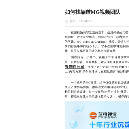
如何找靠谱MG视频团队
发布于 2025-12-13
在短视频内容泛滥的当下，信息传播的门槛不
然稀缺。对于企业而言，如何在短短几秒内抓住
的问题。MG（Motion Graphics）视频
牌内容策略中的核心工具。它不仅能够将复杂数
接，从而实现更高的转化率与传播效果。
随着抖音、小红书、视频号等平台对优质内
高。低质剪辑、重复模板已难以满足现代观众的
频制作公司
，便成了企业内容升级的关键伙
以“内容为王”的创作理念，在视觉语言与叙事
出。
一个成功的MG视频，绝不仅仅是画面流畅或
受众产生情绪共振。微距视觉在项目初期即深入
构思到分镜设计，每一步都围绕“用户视角”展开
片，都能根据使用场景进行差异化设计，确保内