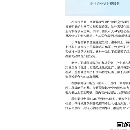
在执行层面，微距视觉采用分阶段交付机制，
都有明确的时间节点和反馈通道。这种透明化流
全程掌握项目进展。同时，团队引入AI辅助动
显著缩短了制作周期，尤其适合需要快速响应市
长期合作的价值往往被忽视，但事实上，持续
支持客户建立统一的视觉语言体系，包括色彩规
容保持一致的识别度。这种一致性不仅增强了品
都成为品牌资产的沉淀。
此外，面对日益激烈的市场竞争，企业对内容质
距视觉深谙此道，拒绝流水线式生产，坚持每部
视频，也会通过细节打磨与创意延展，赋予其独
选择长期合作的核心原因。
在数字内容不断迭代的今天，选择一家可靠的
种内容战略的布局。微距视觉以专业的制作能力
视觉表达上实现突破。当内容开始说话，品牌自
我们提供专业的MG视频制作服务，涵盖企业
领域，依托成熟的制作流程与个性化创意方案，
打造高质感、高转化率的视觉内容，微信同号177233