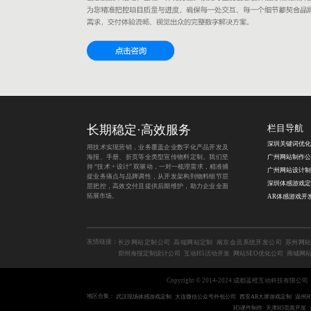
长期稳定·高效服务
栏目导航
用技术实现营销，业务覆盖企业数字化产品开发及
海报、手册、折页等全类型宣传物料定制。我们坚
广州网站制作公
持 “技术 + 设计” 双驱动，一对一梳理需求，精准捕
广州网站设计制
捉业务痛点与品牌调性，从开发架构到物料细节层
层把控，高效交付且提供后期维护，助力企业全面
拓展市场。
AR体感游戏开
友情链接：
长沙网站定制公司
高端网站定制
南京会员系统开发公司
苏州网站
郑州海报定制设计公司
互动H5活动开发
网站SEO优化公司
商城网
Copyright © 2014-2024 成都蓝橙互动科技有限公司
地区合集：
武汉现场体感游戏定制
大连微信公众号外包公司
西安AR大屏游戏定制
温州H
H5课件制作
天津H5页面开发