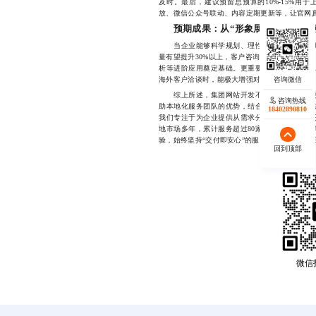
及时。最后，建议预留总预算的10%-15%用
放、微信公众号联动、内容定期更新等，让官网
预期成果：从“形象展示”迈向“业
当企业能够科学规划、理性选型并有效执行时
量有望提升30%以上，客户咨询转化率提高20
析等进阶应用奠定基础。更重要的是，一个专业
海外客户洽谈时，能极大增强对方的信任感。
综上所述，集团网站开发不仅是技术工程，更
咨询热线
助本地化服务团队的优势，结合理性决策与科学
18402890810
我们专注于为企业提供从需求分析、原型设计到
地市场多年，累计服务超过80家中小企业与集
验，始终坚持“交付即安心”的服务理念，如果您正在
回到顶部
微信