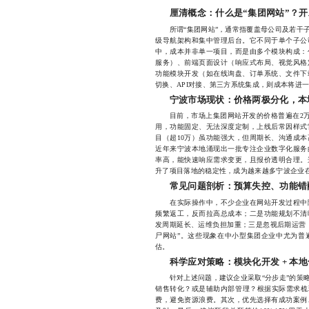
厘清概念：什么是“集团网站”？
所谓“集团网站”，通常指覆盖母公司及若干子
级导航架构和集中管理后台。它不同于单个子公
中，成本并非单一项目，而是由多个模块构成：
服务）、前端页面设计（响应式布局、视觉风格
功能模块开发（如在线询盘、订单系统、文件下
切换、API对接、第三方系统集成，则成本将进
宁波市场现状：价格两极分化，本
目前，市场上集团网站开发的价格普遍在2万元
用，功能固定、无法深度定制，上线后常因样式
目（超10万）虽功能强大，但周期长、沟通成
近年来宁波本地涌现出一批专注企业数字化服务
率高，能快速响应需求变更，且报价透明合理。
升了项目落地的稳定性，成为越来越多宁波企业
常见问题剖析：预算失控、功能错
在实际操作中，不少企业在网站开发过程中陷
频繁返工，反而拉高总成本；二是功能规划不清
发周期延长、运维负担加重；三是忽视后期运营
尸网站”。这些现象在中小型集团企业中尤为普
估。
科学应对策略：模块化开发 + 本地
针对上述问题，建议企业采取“分步走”的策略
销售转化？或是辅助内部管理？根据实际需求梳
费，避免资源浪费。其次，优先选择有成功案例