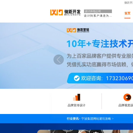
微距开
设计外包公司
首页
设计到客户满意为止
品牌宣传设计
品牌视觉
行业资讯
>
宁波集团网站避坑攻略
>