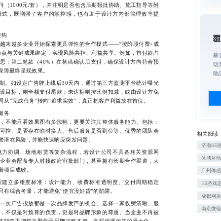
交付（1000元/套），并注明是否包含后期报批协助、施工指导等附
模式，既增强了客户的掌控感，也有助于设计方内部管理效率提
挂钩
来越多企业开始探索更具弹性的合作模式——“按阶段付费+成
节点与关键成果绑定，实现风险共担、利益共享。例如，首付款占
构思；第二笔款（40%）在初稿确认后支付，确保设计方向符合预
，保障最终呈现效果。
。如设定广告牌上线后30天内，通过第三方监测平台统计曝光
设目标，则全额支付尾款；未达标则按比例扣减，或由设计方免
从“完成任务”转向“追求实效”，真正把客户利益放在首位。
服务
不能只看效果图有多惊艳，更要关注其整体服务能力。包括：
可控、是否存在临时换人、售后服务是否到位等。优秀的团队会
相关阅读
警潜在风险，并能快速响应突发问题。
济南H5
力协调、场地租赁等复杂流程，若设计公司不具备相关资源网
体感互
企业会配备专人对接政府审批部门，甚至拥有长期合作渠道，大
着项目成败。
广州体
建立多维度标准：设计能力、收费标准透明度、交付周期稳定
H5游戏
只有综合考量，才能避免“便宜没好货”的陷阱。
成都网
次广告投放都是一次品牌发声的机会。选择一家收费清晰、服
南京微
，不仅是对预算的负责，更是对品牌形象的尊重。当企业不再被
，才能真正把精力聚焦于品牌战略本身，实现传播效益的最大化。