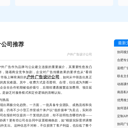
最新
计公司推荐
协同视
户外广告设计公司
合肥专
外广告作为品牌与公众建立连接的重要媒介，其重要性愈发凸
蓝橙广
市，随着商业竞争加剧，企业对广告传播效果的要求也从“看得
联名文
户外广告设计公司
面对市场上琳琅满目的
，如何从中筛选出真正
的真实难题。其中，收费方式是否透明、合理，往往成为判断一
动画课
企业在合作初期被低价吸引，后期却遭遇频繁追加费用、项目延
南昌私
，是缺乏对服务模式和定价逻辑的清晰认知。
与挑战
优秀推
出两极分化趋势。一方面，一批具备专业团队、成熟流程和良
如何选
面，仍有不少小型工作室或个体户以“低价接单”为卖点，实则存
司在报价时仅提供一个笼统的总价，却不说明包含哪些内容——
定制A
协调？更有些公司在合同中设置模糊条款，如“根据实际需求调整
协同广
额外支出。这种信息不对称，不仅损害了客户利益，也拉低了整个