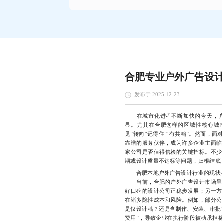
合肥专业户外广告设
发布于 2025-12-23
在城市化进程不断加快的今天，户
显。尤其在合肥这样的区域性核心城
见”转向“记得住”“有共鸣”。然而，
靠谱的服务伙伴，成为许多企业主面临
家公司是否值得信赖的关键指标。不少
期或设计质量不达标等问题，归根结底
合肥本地户外广告设计行业的现状
当前，合肥的户外广告设计市场呈现
好口碑的设计公司正稳步发展；另一方
在诸多隐性成本和风险。例如，部分公
是仅设计稿？还是含制作、安装、审批
费用”，导致企业在执行阶段被动承担