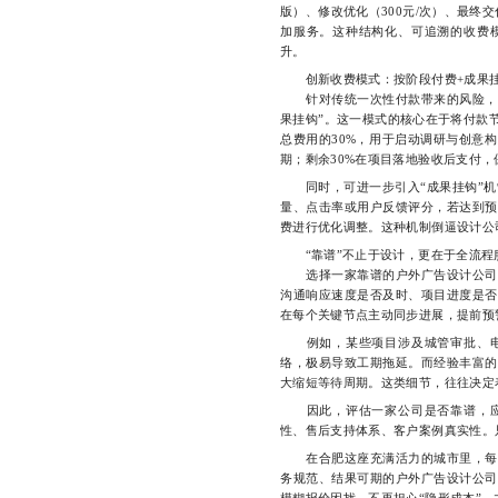
版）、修改优化（300元/次）、最终
加服务。这种结构化、可追溯的收费
升。
创新收费模式：按阶段付费+成果
针对传统一次性付款带来的风险，越
果挂钩”。这一模式的核心在于将付款
总费用的30%，用于启动调研与创意
期；剩余30%在项目落地验收后支付
同时，可进一步引入“成果挂钩”机制
量、点击率或用户反馈评分，若达到预
费进行优化调整。这种机制倒逼设计公司
“靠谱”不止于设计，更在于全流程
选择一家靠谱的户外广告设计公司，
沟通响应速度是否及时、项目进度是否
在每个关键节点主动同步进展，提前预
例如，某些项目涉及城管审批、电
络，极易导致工期拖延。而经验丰富的
大缩短等待周期。这类细节，往往决定
因此，评估一家公司是否靠谱，应
性、售后支持体系、客户案例真实性。
在合肥这座充满活力的城市里，每一
务规范、结果可期的户外广告设计公司
模糊报价困扰，不再担心“隐形成本”