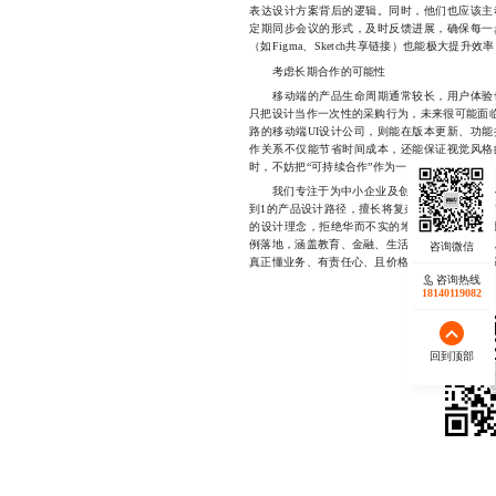
表达设计方案背后的逻辑。同时，他们也应该主
定期同步会议的形式，及时反馈进展，确保每一
（如Figma、Sketch共享链接）也能极大提
考虑长期合作的可能性
移动端的产品生命周期通常较长，用户体验也
只把设计当作一次性的采购行为，未来很可能面临
路的移动端UI设计公司，则能在版本更新、功
作关系不仅能节省时间成本，还能保证视觉风格
时，不妨把“可持续合作”作为一项重要指标。
我们专注于为中小企业及创业团队提供定制化的
到1的产品设计路径，擅长将复杂功能转化为简
的设计理念，拒绝华而不实的堆砌，致力于打造
例落地，涵盖教育、金融、生活服务等多个领域，
真正懂业务、有责任心、且价格合理的移动端UI设计
咨询热线
18140119082
回到顶部