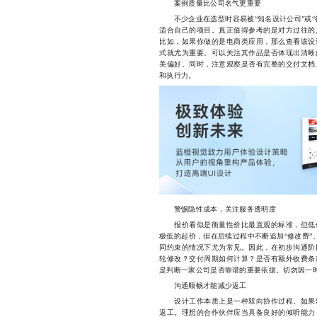
案例质量比公司名气更重要
不少企业在选型时容易被“知名设计公司”或“
适合自己的项目。真正值得参考的是对方过往的
比如，如果你做的是电商类应用，那么查看该设
式就尤为重要。可以关注其作品是否体现出清晰
美偏好。同时，注意观察是否有完整的交付文档
和执行力。
警惕隐性成本，关注服务透明度
报价看似是衡量性价比最直观的标准，但低价
极低的起价，但在后续过程中不断追加“修改费”、
同约束的情况下尤为常见。因此，在初步沟通阶
轮修改？交付周期如何计算？是否有额外收费条
是判断一家公司是否靠谱的重要依据。切勿因一
沟通顺畅才能减少返工
设计工作本质上是一种双向协作过程。如果双
返工。理想的合作伙伴应当具备良好的倾听能力