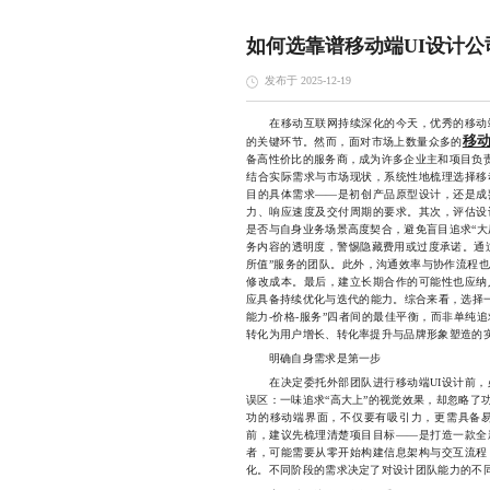
如何选靠谱移动端UI设计公
发布于 2025-12-19
在移动互联网持续深化的今天，优秀的移动端
移动
的关键环节。然而，面对市场上数量众多的
备高性价比的服务商，成为许多企业主和项目负责
结合实际需求与市场现状，系统性地梳理选择移
目的具体需求——是初创产品原型设计，还是成
力、响应速度及交付周期的要求。其次，评估设
是否与自身业务场景高度契合，避免盲目追求“大
务内容的透明度，警惕隐藏费用或过度承诺。通
所值”服务的团队。此外，沟通效率与协作流程
修改成本。最后，建立长期合作的可能性也应纳
应具备持续优化与迭代的能力。综合来看，选择一
能力-价格-服务”四者间的最佳平衡，而非单纯
转化为用户增长、转化率提升与品牌形象塑造的
明确自身需求是第一步
在决定委托外部团队进行移动端UI设计前，
误区：一味追求“高大上”的视觉效果，却忽略了
功的移动端界面，不仅要有吸引力，更需具备易
前，建议先梳理清楚项目目标——是打造一款全
者，可能需要从零开始构建信息架构与交互流程
化。不同阶段的需求决定了对设计团队能力的不