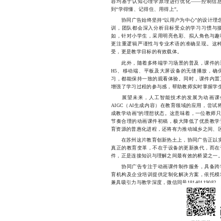
容均基于认知心理学原理进行优化——控制信
到“学得懂、记得住、用得上”。
协同广告始终坚持“以用户为中心”的设计理念
训，团队都会深入分析目标受众的学习习惯与
如，针对小学生，采用明亮色彩、拟人角色与趣
更注重逻辑严谨性与专业术语的准确呈现。这
受，更是教学目标的有效载体。
此外，随着多终端学习场景的普及，课件的适
H5、移动端、平板及大屏设备的无缝播放，确
习，都能保持一致的观看体验。同时，课件内置
增强了学习过程的参与感，帮助教师实时掌握学
展望未来，人工智能技术的发展为动画课件
AIGC（AI生成内容）在教育领域的应用，尝
成教学动画”的理想状态。这意味着，一位教师
节奏合理的动画课件初稿，极大降低了优质教学
育资源的普惠化进程，还将有力推动城乡之间、
在苏州这片教育创新热土上，协同广告正以实际
真正的教育变革，不在于设备的更新换代，而在
件，正是连接知识与理解之间最有效的桥梁之一
协同广告专注于动画课件制作服务，具备跨学
育机构及企业培训提供定制化解决方案，依托模
兼具吸引力与教学深度，微信同号18140119082