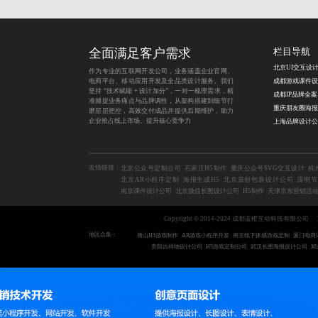
全面满足客户需求
栏目导航
作为专业的互联网开发公司，业务涵盖企业官网、
电商平台、移动应用开发及全品类设计服务。我们
坚持 “技术赋能 + 设计加分”，一对一梳理需求，精
成
准捕捉业务痛点与品牌调性，从架构搭建到细节打
磨层层把控，高效交付成品并提供后期维护，助力
企业抢占线上市场、提升核心竞争力
上海品牌设计公
友情链接：
北京公众号定制公司
石家庄H5制作
重庆公众号SVG交互设计
杭
北京AR小程序定制
海报生成H5
北京原创包装设计公司
清明节
南京课件设计公司
北京微信长图设计公司
H5制作
天津京东营销活
Copyright © 2014-2024 成都蓝橙互动科技有限公司
地区合集：
唐山H5游戏制作
AR游戏小程序开发
南京线下体感游戏定制
厦门电商
贵阳吉祥物设计公司
H5游戏定制公司
武汉长图海报设计公司
郑