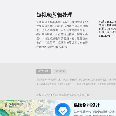
短视频剪辑处理
电话：
1840289
优质剪辑是视频出圈的核心，我们专注商业
售前：
1840289
视频剪辑创作，精准贴合内容主题与传播需
邮箱：liujie@cd
求。优化叙事节奏、画面质感与视听体验，
地址：四川省
搭配专业调色、音效与转场特效，剔除冗余
office1201
素材，打造流畅吸睛的视频内容，适配宣传
推广、产品展示、品牌造势等场景，有效提
升视频播放量与用户关注度。
友情链接
地区合集
成都网站SEO优化公司
深圳AR互动营销公司
双人互动H5
苏州插画海报设计
深圳网
深圳AR体感游戏定制
上海商业插画设计
上海会员营销游戏定制
上海淘宝小程序定制
版权所有2014-2026 成都蓝橙互动科技有限公司