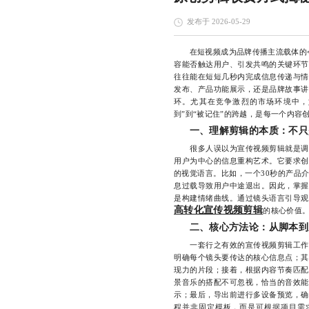
发布于 2026-05-29
在短视频成为品牌传播主流载体的
容能否触达用户、引发共鸣的关键环节
往往能在短短几秒内完成信息传递与情
发布、产品功能展示，还是品牌故事讲
环。尤其在竞争激烈的市场环境中，
到”到“被记住”的跨越，是每一个内容
一、理解剪辑的本质：不只
很多人误以为宣传视频剪辑就是调色
用户为中心的信息重构艺术。它要求创
的视觉语言。比如，一个30秒的产品
息过载导致用户中途退出。因此，掌握
是构建情绪曲线。通过镜头语言引导观
高转化宣传视频剪辑
的核心价值
二、核心方法论：从脚本到
一套行之有效的宣传视频剪辑工作流
明确每个镜头要传达的核心信息点；其
现力的片段；接着，根据内容节奏匹配
景音乐的搭配不可忽视，恰当的音效能
示；最后，导出前进行多设备预览，确
程并非固定模板，而是可根据项目需