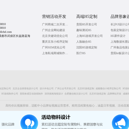
营销活动开发
高端H5定制
品牌形象
0810
广州商城二次开发公司
贵阳H5开发公司
长沙UI设计公
0810
广州企业网站建设
趣味测试H5
包装定制设计
lchd.com
成都市武侯区长益路蓝海
北京关键词优化公司
上海H5游戏开发公司
H5课件设计
重庆京东小程序定制
人脸融合H5
广州SEM优化公司
沈阳H5游戏定制
广州食品包装
上海私域商城制作公司
医疗H5
贵阳kt板设计
站定制公司
北京企业表情包设计公司
设计外包公司
广州公众号开发公司
北京H5游戏定制
成都微信小程序定制公司
H5游
H5游戏制作公司
贵阳体感互动游戏制作
深圳插画海报设计
合肥微信推文设计公司
北京H5游戏定制
品牌网站开发
成都
高性价比视频剪辑，适配中小品牌短视频运营需求。精简流程聚焦核心，涵盖日常视频、活动花