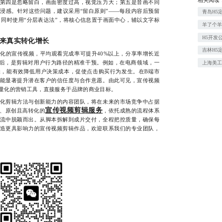
第四是忽略留白，画面密度过高，视觉压力大；第五是音画不同
浸感。针对这些问题，建议采用“留白原则”——每段内容后预留
青岛H5
息；同时使用“分层表达法”，将核心信息置于画面中心，辅以文字标
羊了个羊
H5开发
来真实转化增长
吉林H5
的宣传视频，平均观看完成率可提升40%以上，分享率增长近
这背后，是剪辑对用户行为路径的精准干预。例如，在电商领域，一
上海美
，能有效降低用户决策成本，促使点击购买行为发生。在B端市
能显著提升潜在客户的信任度与合作意愿。由此可见，宣传视频
量化的营销工具，直接服务于品牌的商业目标。
剪辑方法与创新能力的内容团队，将在未来的市场竞争中占据
宣传视频剪辑服务
、原创且高转化的
，依托成熟的流程体系
流中脱颖而出。从脚本拆解到成片交付，全程把控质量，确保每
造更具影响力的宣传视频剪辑作品，欢迎联系我们的专业团队，