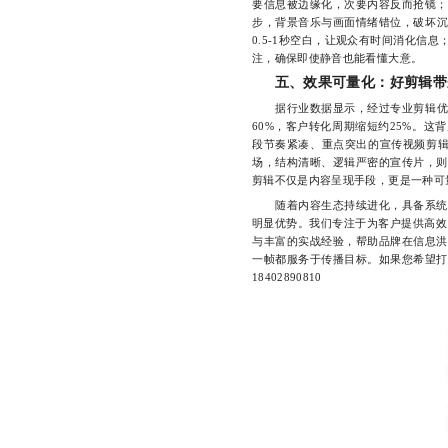
要信息被边缘化，次要内容反而抢镜；
步，背景音乐与画面情绪错位，破坏沉
0.5-1秒空白，让观众有时间消化信
注，确保即使静音也能看懂大意。
五、效果可量化：好剪辑带
据行业数据显示，经过专业剪辑优化
60%，客户转化周期缩短约25%。
段节奏紧凑、重点突出的宣传视频剪辑
场，结构清晰、逻辑严密的宣传片，则
剪辑不仅是内容呈现手段，更是一种可
随着内容生态持续进化，具备系统化
明显优势。我们专注于为客户提供高效
与丰富的实战经验，帮助品牌在信息洪
一帧都服务于传播目标。如果您希望打
18402890810