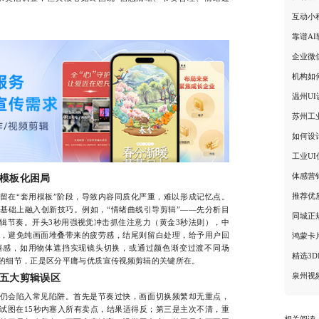
互动小
靠谱A
企业微
机构如
温州U
苏州工
如何设
工业U
体感营
模板化困局
推荐优
在“套用模板”阶段，导致内容同质化严重，难以形成记忆点。
基础上融入创新技巧。例如，“情绪曲线引导剪辑”——先分析目
同城正
辑节奏。开头3秒用强视觉冲击抓住注意力（黄金3秒法则），中
，避免纯画面堆叠带来的疲劳感，结尾则留白处理，给予用户回
鸿蒙卡
喜感，如用物体遮挡实现镜头切换，或通过颜色渐变过渡不同场
精选3D
的细节，正是区分平庸与优质宣传视频剪辑的关键所在。
泉州视
五大剪辑误区
会陷入常见陷阱。首先是节奏过快，画面切换频繁却无重点，
试图在15秒内塞入所有卖点，结果适得反；第三是主次不清，重
相关阅读