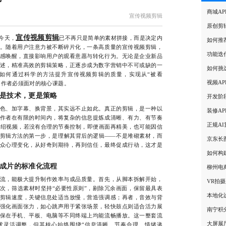
商城A
宣传视频剪辑
原创剪
宣传视频剪辑
今天，
已不再只是简单的素材拼接，而是决定内
如何推
。随着用户注意力被不断碎片化，一条高质量的宣传视频剪辑，
功能迭
感唤醒，直接影响用户的观看意愿与转化行为。无论是企业新品
述，精准高效的剪辑策略，正逐步成为数字营销中不可或缺的一
如何挑
如何通过科学的方法提升宣传视频剪辑的质量，实现从“被看
视频A
创作者必须面对的核心课题。
是技术，更是策略
开发阶
、加字幕、换背景，其实远不止如此。真正的剪辑，是一种以
装修A
作者在有限的时间内，将复杂的信息提炼成清晰、有力、有节奏
正规A
介绍视频，若没有合理的节奏控制，即便画面再精美，也可能因信
剪辑方法的第一步，是理解其背后的逻辑——不是堆砌素材，而
京东长
众心理变化，从好奇到期待，再到信任，最终促成行动，这才是
如何构
。
成片的标准化流程
柳州电
，能极大提升制作效率与成品质量。首先，从脚本拆解开始，
VR拍
次，筛选素材时坚持“必要性原则”，剔除冗余画面，保留最具表
本地化
剪辑速度，关键信息处适当放慢，营造强调感；再者，音效与背
强化画面张力，如心跳声用于紧张场景，轻快鼓点则适合活力展
南宁积
保在手机、平板、电脑等不同终端上均能流畅播放。这一整套流
大屏展
求灵活调整，但其核心始终围绕“信息清晰、节奏合理、情绪递