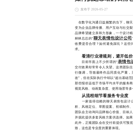
发布于 2026-05-27
在数字化沟通日益频繁的当下，聊天
变为企业品牌传播、用户互动与社交裂
品牌希望建立亲和力形象，一个设计精
聊天表情包设计公司
林林总总的“
收费是否合理？如何避免踩坑？这些
求。
看清行业潜规则，避开低价
表情包
目前市面上不少所谓的“
交付效果却常常令人失望。这类团队往
行微调，导致最终作品同质化严重，
改”，但在实际执行中却以“超出基础
那些报价远低于市场平均水平的服务商
视觉风格、动画复杂度、使用场景等多
从流程细节看服务专业度
一家值得信赖的聊天表情包设计公
析、风格定位、草图提案、初稿制作、
团队会主动询问品牌核心价值、目标人
并据此提供多套风格方案供选择。如果
此外，正规团队会在交付前提供可预览
致，这也是专业度的重要体现。