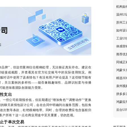
机构如
温州U
苏州工
如何设
工业U
体感营
推荐优
同城正
品牌”，但这些案例往往模糊处理，无法验证真实存在。建议在
鸿蒙卡
果链接或截图，并查看其在官方社交账号中的实际使用情况。例
服对话中使用了该表情包？有没有用户评论提及？这些细节能有
精选3D
同时，关注案例的多样性——能否兼顾趣味性、品牌识别度与传播
泉州视
可能意味着团队创新能力受限。
拼多多
性支出
些公司前期报价低，但后期通过“增加角色”“调整动作”“更换
鸿蒙应
谱的聊天表情包设计公司，会在合同中明确列出服务范围，包括角
后台U
改次数等条款，杜绝模糊地带。同时，合理的收费应包含版权归
客户所有？这一点在商业用途中至关重要，切勿忽视。
止于单次交易
相关阅读