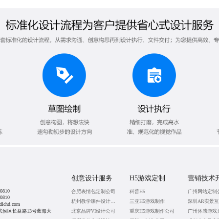
创意设计服务
H5游戏定制
营销技术
0810
合肥表情包定制公司
科普H5
广州网站定制
0810
杭州教学课件设计公司
三亚H5游戏制作
深圳AR实景
lchd.com
武侯区长益路13号蓝海大
北京品牌VI设计公司
重庆H5游戏制作公司