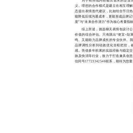
对于有持续内容输出需求的企业而
义。理想的合作模式是建立在相互理解
态提出表情迭代建议，比如结合节日热
能降低后续沟通成本，更能形成品牌记
度”与“未来合作潜力”作为核心考量指
综上所述，挑选聊天表情包设计公司
价值的综合评估。只有跳出“便宜=划
鸣、又能助力品牌成长的专业伙伴。
品牌调性分析到动效优化全程把控，
感。凭借多年积累的实战经验与稳定交
旅及快消等行业，致力于打造兼具创意
信同号17723342546联系，期待为