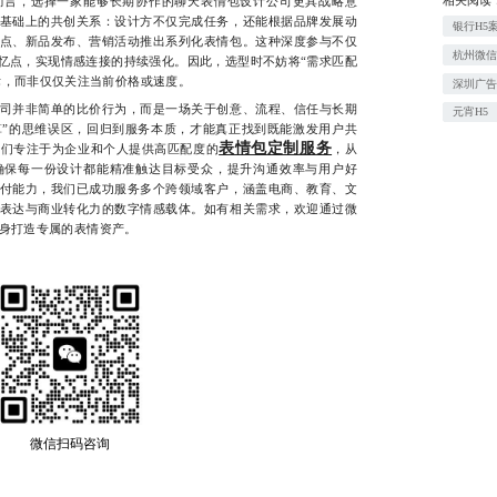
言，选择一家能够长期协作的聊天表情包设计公司更具战略意
基础上的共创关系：设计方不仅完成任务，还能根据品牌发展动
银行H5
点、新品发布、营销活动推出系列化表情包。这种深度参与不仅
杭州微
忆点，实现情感连接的持续强化。因此，选型时不妨将“需求匹配
标，而非仅仅关注当前价格或速度。
深圳广
并非简单的比价行为，而是一场关于创意、流程、信任与长期
元宵H5
算”的思维误区，回归到服务本质，才能真正找到既能激发用户共
表情包定制服务
我们专注于为企业和个人提供高匹配度的
，从
确保每一份设计都能精准触达目标受众，提升沟通效率与用户好
付能力，我们已成功服务多个跨领域客户，涵盖电商、教育、文
表达与商业转化力的数字情感载体。如有相关需求，欢迎通过微
您量身打造专属的表情资产。
微信扫码咨询