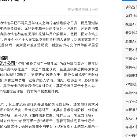
功能迭
聊天表情包设计公司
如何挑
表情包早已不再只是年轻人之间传递情绪的小工具，而是逐渐演
视频A
变的重要媒介。无论是电商平台想要提升用户粘性，还是新消费
开发阶
良的表情包都能在无形中拉近与用户的距离。然而，面对市场上
”，许多企业和个人在实际选择时往往陷入迷茫：到底哪家靠谱？
装修A
问题背后，实则是对服务透明度、创意能力与交付保障的深层需
正规A
陷阱
京东长
设计公司
”打着“低价定制”“一键生成”的旗号吸引客户，但实际
如何构
往采用模板化生产，缺乏个性化创意，甚至直接搬运网络素材进
无法体现品牌调性。更隐蔽的风险在于，部分公司承诺“无限修
柳州电
范围”为由追加费用，让客户陷入被动。因此，在筛选时，必须警惕
VR拍
。真正专业的聊天表情包设计公司，其定价通常基于创意构思、
个维度综合评估，而非简单按数量计费。
本地化
南宁积
司，其工作流程往往具备清晰的阶段性目标。通常包括需求分
用户测试反馈、最终定稿等环节。尤其在需求分析阶段，优秀的
大屏展
群特征、使用场景（如微信朋友圈、社群运营、客服对话等），
互动小
对方仅凭一句“要可爱一点”就开干，那很可能缺乏系统性思维。
的动效文件，确保表情在不同平台（iOS/安卓）上的显示效果一
靠谱A
企业微