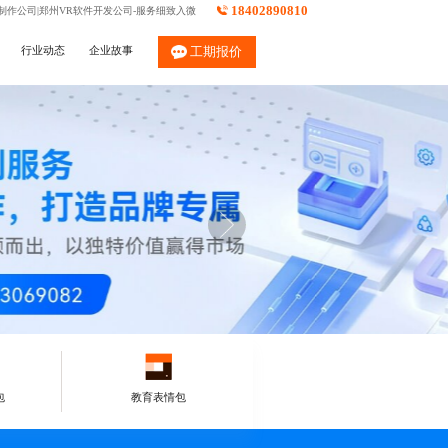
18402890810
制作公司|郑州VR软件开发公司-服务细致入微
行业动态
企业故事
工期报价
包
教育表情包