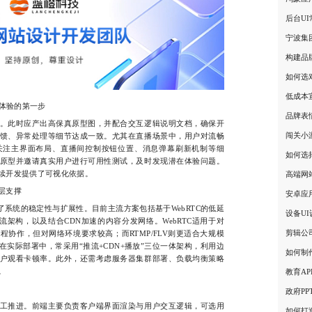
后台U
宁波集
构建品
如何选
低成本
体验的第一步
品牌表
此时应产出高保真原型图，并配合交互逻辑说明文档，确保开
闯关小
馈、异常处理等细节达成一致。尤其在直播场景中，用户对流畅
关注主界面布局、直播间控制按钮位置、消息弹幕刷新机制等细
如何选
原型并邀请真实用户进行可用性测试，及时发现潜在体验问题。
续开发提供了可视化依据。
高端网
层支撑
安卓应
系统的稳定性与扩展性。目前主流方案包括基于WebRTC的低延
设备U
推流架构，以及结合CDN加速的内容分发网络。WebRTC适用于对
剪辑公
协作，但对网络环境要求较高；而RTMP/FLV则更适合大规模
实际部署中，常采用“推流+CDN+播放”三位一体架构，利用边
如何制
户观看卡顿率。此外，还需考虑服务器集群部署、负载均衡策略
。
教育A
政府P
推进。前端主要负责客户端界面渲染与用户交互逻辑，可选用
如何打