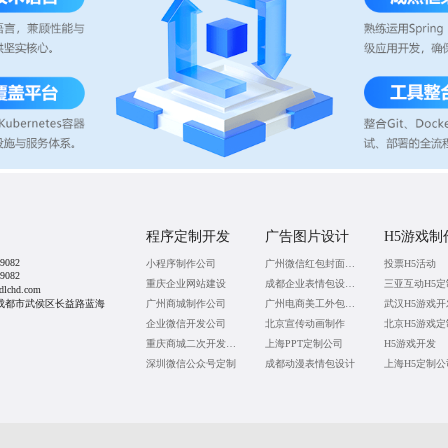
程序定制开发
广告图片设计
H5游戏制
9082
小程序制作公司
广州微信红包封面设计
投票H5活动
9082
重庆企业网站建设
成都企业表情包设计公司
三亚互动H5定
lchd.com
成都市武侯区长益路蓝海
广州商城制作公司
广州电商美工外包公司
武汉H5游戏
企业微信开发公司
北京宣传动画制作
北京H5游戏定
重庆商城二次开发公司
上海PPT定制公司
H5游戏开发
深圳微信公众号定制
成都动漫表情包设计
上海H5定制公