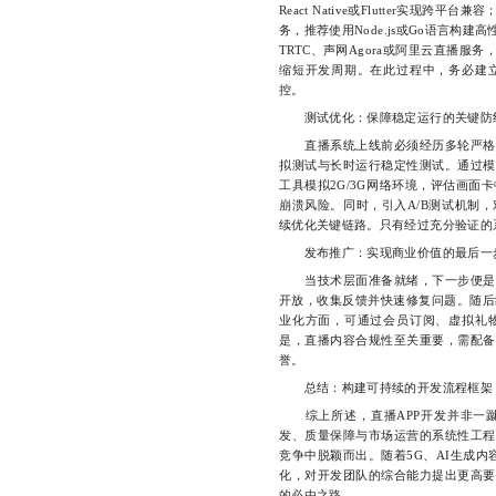
React Native或Flutter实
务，推荐使用Node.js或Go语言构
TRTC、声网Agora或阿里云直播
缩短开发周期。在此过程中，务必建
控。
测试优化：保障稳定运行的关键防
直播系统上线前必须经历多轮严格测
拟测试与长时运行稳定性测试。通过模
工具模拟2G/3G网络环境，评估画面
崩溃风险。同时，引入A/B测试机制
续优化关键链路。只有经过充分验证的
发布推广：实现商业价值的最后一
当技术层面准备就绪，下一步便是正
开放，收集反馈并快速修复问题。随后
业化方面，可通过会员订阅、虚拟礼
是，直播内容合规性至关重要，需配备
誉。
总结：构建可持续的开发流程框架
综上所述，直播APP开发并非一蹴
发、质量保障与市场运营的系统性工程
竞争中脱颖而出。随着5G、AI生成内
化，对开发团队的综合能力提出更高要
的必由之路。