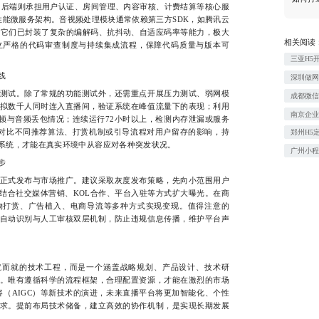
现跨平台兼容；后端则承担用户认证、房间管理、内容审核、计费结算等核心服
建高性能微服务架构。音视频处理模块通常依赖第三方SDK，如腾讯云
服务，它们已封装了复杂的编解码、抗抖动、自适应码率等能力，极大
相关阅读
立严格的代码审查制度与持续集成流程，保障代码质量与版本可
三亚H5
线
深圳做
试。除了常规的功能测试外，还需重点开展压力测试、弱网模
成都微
拟数千人同时连入直播间，验证系统在峰值流量下的表现；利用
南京企
卡顿与音频丢包情况；连续运行72小时以上，检测内存泄漏或服务
，对比不同推荐算法、打赏机制或引导流程对用户留存的影响，持
郑州H5
系统，才能在真实环境中从容应对各种突发状况。
广州小
步
式发布与市场推广。建议采取灰度发布策略，先向小范围用户
结合社交媒体营销、KOL合作、平台入驻等方式扩大曝光。在商
物打赏、广告植入、电商导流等多种方式实现变现。值得注意的
自动识别与人工审核双层机制，防止违规信息传播，维护平台声
而就的技术工程，而是一个涵盖战略规划、产品设计、技术研
。唯有遵循科学的流程框架，合理配置资源，才能在激烈的市场
容（AIGC）等新技术的演进，未来直播平台将更加智能化、个性
求。提前布局技术储备，建立高效的协作机制，是实现长期发展