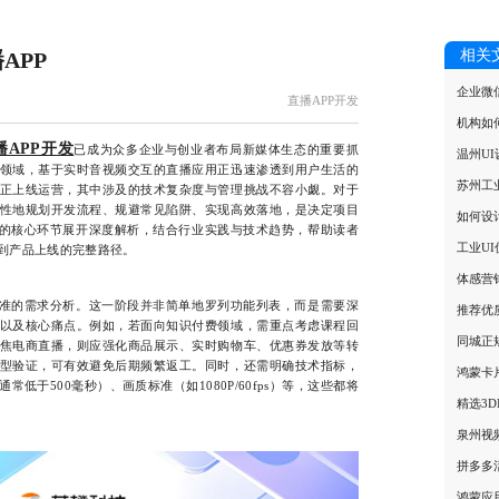
相关
APP
企业微
直播APP开发
机构如
播APP开发
已成为众多企业与创业者布局新媒体生态的重要抓
温州U
领域，基于实时音视频交互的直播应用正迅速渗透到用户生活的
苏州工
正上线运营，其中涉及的技术复杂度与管理挑战不容小觑。对于
性地规划开发流程、规避常见陷阱、实现高效落地，是决定项目
如何设
发的核心环节展开深度解析，结合行业实践与技术趋势，帮助读者
工业U
到产品上线的完整路径。
体感营
准的需求分析。这一阶段并非简单地罗列功能列表，而是需要深
推荐优
以及核心痛点。例如，若面向知识付费领域，需重点考虑课程回
同城正
焦电商直播，则应强化商品展示、实时购物车、优惠券发放等转
型验证，可有效避免后期频繁返工。同时，还需明确技术指标，
鸿蒙卡
低于500毫秒）、画质标准（如1080P/60fps）等，这些都将
精选3D
泉州视
拼多多
鸿蒙应