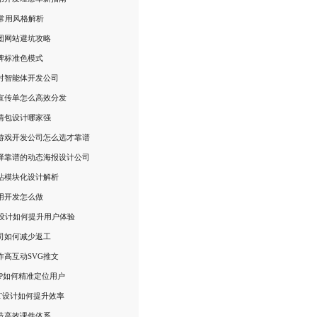
I常用风格解析
团网站避坑攻略
牌标准色模式
对智能体开发公司
宣传单怎么高效分发
情包设计哪家强
游戏开发公司怎么选才靠谱
择靠谱的动态海报设计公司
站模块化设计解析
用开发怎么做
I设计如何提升用户体验
司如何减少返工
作高互动SVG推文
PP如何精准定位用户
PT设计如何提升效率
造高效课件体系