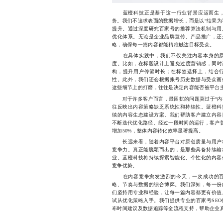
蓝橙科技正是基于这一行业背景应运而生，专
务。我们不追求表面的数据增长，而是以“结果为
提升。通过深度研究百家号的推荐算法机制与用
优化体系。无论是企业品牌宣传、产品推广，还
略，确保每一篇内容都能精准触达目标受众。
在具体实践中，我们不仅关注内容本身的原
度。比如，在标题设计上避免过度营销感，同时
构，提升用户停留时长；在标签选择上，结合
性。此外，我们还会根据账号历史数据与受众画
这些细节上的打磨，往往是决定内容能否被平台
对于许多客户而言，最困扰的问题莫过于“内容
往反映出内容策略缺乏系统性和持续性。蓝橙科
续的内容生态建设方案。我们帮助客户建立内容
不断迭代优化路径。经过一段时间的运行，客户普
增加50%，整体内容转化效率显著提高。
长远来看，随着内容平台对原创质量与用户粘
竞争力。真正能脱颖而出的，是那些具备持续输
业。蓝橙科技将持续探索智能化、个性化的内容
竞争优势。
在内容竞争愈发激烈的今天，一次成功的百
略、节奏与数据的综合博弈。我们深知，每一份
们坚持用专业和经验，让每一篇内容都更有价值
试从优化策略入手。我们提供专业的百家号SE
布时间建议及数据追踪等全流程支持，帮助企业真正实现