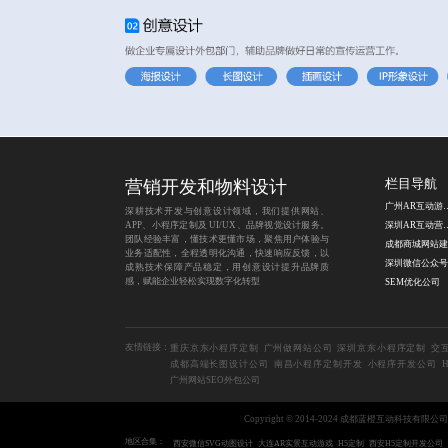
营销开发和物料设计
栏目导航
广州AR互
深耕技术开发与创意设计领域，我们提供网站、
APP、小程序定制及 UI/UX、品牌视觉设计服务。
深圳AR互
团队经验丰富，懂技术更懂市场，聚焦用户体验与
业务适配性，全程透明化沟通，快速响应反馈，以
成熟技术保障产品稳定，用创意设计提升品牌质
感，赋能企业轻松实现数字化转型
SEM优化公司
友情链接：
重庆京东小程序定制
广州做网站公司
深圳京东小程序定制
交
成都高端长图设计公司
南昌小程序定制开发
小程序开发公司
广州网站SEO外包公司
Copyright © 2014-2024 成都蓝橙互动科技有限公
地区合集：
西安微信SVG动图设计
大连AR实景互动游戏
H5定制
西安H5定制开发公司