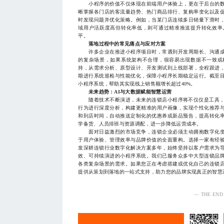
小程序的价值不仅体现在前端用户体验上，更在于后台的数
晰掌握各门店的客流量趋势、热门商品排行、复购率变化以及
时发现问题并优化策略。例如，当某门店连续多日销量下滑时
域用户活跃度高但转化率低，则可通过精准推送提升转化效率
平。
落地过程中的常见痛点与应对方案
许多企业在推进小程序项目时，常遇到开发周期长、沟通成
的复杂场景，如果系统架构不合理，很容易出现数据不一致或
持，从需求分析、原型设计、开发测试到上线部署，全程跟进
期进行系统巡检与性能优化，保障小程序长期稳定运行。截至
小程序系统，帮助其实现线上销售额增长超过40%。
未来趋势：AI与大数据赋能智慧运营
随着技术不断演进，未来的连锁店小程序将不仅仅是工具，更
行为进行深度分析，构建更精准的用户画像，实现个性化推荐
和到店时间，自动推送定制化的优惠券或新品预告，提高转化
学备货、人员排班与资源调配，进一步降低运营成本。
面对日益激烈的市场竞争，连锁企业必须主动拥抱数字化变
于用户体验、管理效率与品牌价值的全面重构。选择一家有经
发深耕连锁行业数字化解决方案多年，始终坚持以客户需求为
效、可持续演进的小程序系统。我们已服务众多中大型连锁品
各类复杂场景的需求。如果您正在考虑搭建或优化自己的连锁
提供从策划到落地的一站式支持，助力您的品牌实现真正的智慧运营。1
— THE END