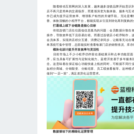
随着移动互联网的深入发展，越来越多连锁品牌开始意识到
店不再只是简单的交易场所，而逐渐演变为集体验、服务与互
作已成为提升运营效率、增强客户粘性的关键手段。无论是餐
善、体验流畅的小程序平台，都能实现从引流到转化再到复购的
打通线上线下全链路是核心目标
传统连锁门店往往面临信息孤岛的问题：会员数据分散在各
操作，导致效率低下且容易出错。而通过连锁店小程序制作，
会员体系，实现跨店积分互通、消费记录同步，让顾客无论在
单系统可集中管理，总部能实时查看每家门店的销售情况、库存
模块化设计提升开发效率与灵活性
目前市场上不少小程序仍停留在基础展示和点单功能层面，
序，应当具备可扩展性与定制化能力。蓝橙开发基于多年服务区
念。这意味着在保证核心功能快速上线的同时，可根据不同行
如积分商城、分销裂变、分账结算、员工绩效看板等。这种模
做到“一店一策”，满足差异化运营需求。
数据驱动下的精细化运营管理