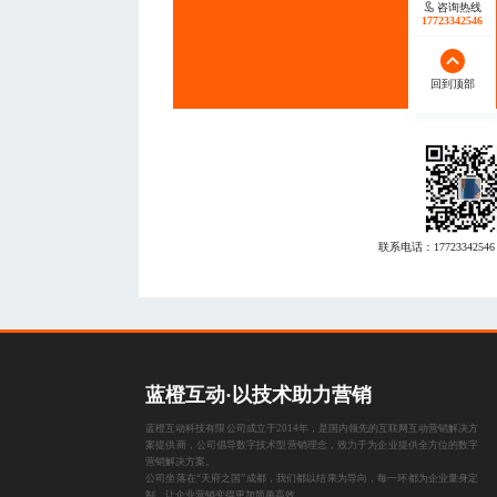
咨询热线
17723342546
回到顶部
联系电话：
17723342546
蓝橙互动·以技术助力营销
蓝橙互动科技有限公司成立于2014年，是国内领先的互联网互动营销解决方
案提供商，公司倡导数字技术型营销理念，致力于为企业提供全方位的数字
营销解决方案。
公司坐落在“天府之国”成都，我们都以结果为导向，每一环都为企业量身定
制，让企业营销变得更加简单高效。