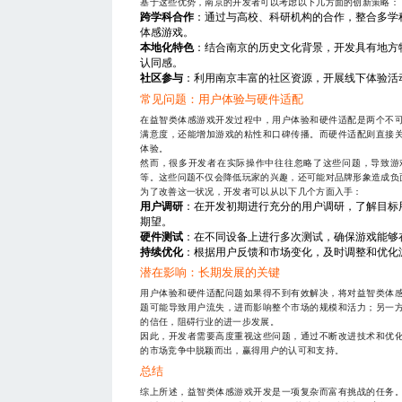
基于这些优势，南京的开发者可以考虑以下几方面的创新策略：
跨学科合作
：通过与高校、科研机构的合作，整合多学
体感游戏。
本地化特色
：结合南京的历史文化背景，开发具有地方
认同感。
社区参与
：利用南京丰富的社区资源，开展线下体验活
常见问题：用户体验与硬件适配
在益智类体感游戏开发过程中，用户体验和硬件适配是两个不
满意度，还能增加游戏的粘性和口碑传播。而硬件适配则直接
体验。
然而，很多开发者在实际操作中往往忽略了这些问题，导致游
等。这些问题不仅会降低玩家的兴趣，还可能对品牌形象造成负
为了改善这一状况，开发者可以从以下几个方面入手：
用户调研
：在开发初期进行充分的用户调研，了解目标
期望。
硬件测试
：在不同设备上进行多次测试，确保游戏能够
持续优化
：根据用户反馈和市场变化，及时调整和优化
潜在影响：长期发展的关键
用户体验和硬件适配问题如果得不到有效解决，将对益智类体
题可能导致用户流失，进而影响整个市场的规模和活力；另一
的信任，阻碍行业的进一步发展。
因此，开发者需要高度重视这些问题，通过不断改进技术和优
的市场竞争中脱颖而出，赢得用户的认可和支持。
总结
综上所述，益智类体感游戏开发是一项复杂而富有挑战的任务