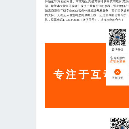
件适配等方面的问题。南京地区凭借其独特的科技与教育资源
间。希望本文能为开发者们提供一些有价值的参考，帮助他们在
如果您正在寻找专业的益智类体感游戏开发服务，我们团队拥
的支持。无论是从创意构思到最终上线，还是后期的运营维护
队，联系电话17723342546（微信同号），期待与您的合作！
— THE END
服务
咨询热线
17723342546
专注于互动营
回到顶部