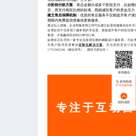
分阶段付款方案
：将总金额分成多个阶段支付，比如预
后，再支付相应比例的款项，既能减轻客户的资金压力
建立售后保障机制
：优质的售后服务不仅能提升客户满
期限内免费提供维修或更换服务。
通过以上措施，企业和服务商之间可以建立起更加健康的合作关
合理定价不仅体现了服务商的专业度，更能提升客户的信任感
着想，才能赢得良好的口碑与订单。
如果你正在寻找一家专业且值得信赖的横幅设计服务商，不妨
为客户提供高质量的
定制化解决方案
。无论是创意设计还
17723342546（微信同号），期待与您合作！
— THE END
咨询热线
17723342546
服务
回到顶部
专注于互动营