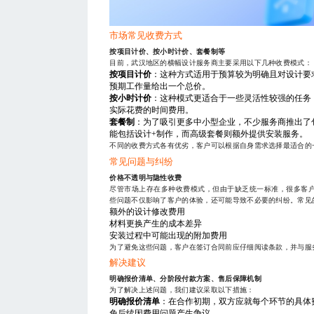
市场常见收费方式
按项目计价、按小时计价、套餐制等
目前，武汉地区的横幅设计服务商主要采用以下几种收费模式：
按项目计价
：这种方式适用于预算较为明确且对设计要
预期工作量给出一个总价。
按小时计价
：这种模式更适合于一些灵活性较强的任务
实际花费的时间费用。
套餐制
：为了吸引更多中小型企业，不少服务商推出了
能包括设计+制作，而高级套餐则额外提供安装服务。
不同的收费方式各有优劣，客户可以根据自身需求选择最适合的
常见问题与纠纷
价格不透明与隐性收费
尽管市场上存在多种收费模式，但由于缺乏统一标准，很多客
些问题不仅影响了客户的体验，还可能导致不必要的纠纷。常见
额外的设计修改费用
材料更换产生的成本差异
安装过程中可能出现的附加费用
为了避免这些问题，客户在签订合同前应仔细阅读条款，并与服
解决建议
明确报价清单、分阶段付款方案、售后保障机制
为了解决上述问题，我们建议采取以下措施：
明确报价清单
：在合作初期，双方应就每个环节的具体
免后续因费用问题产生争议。