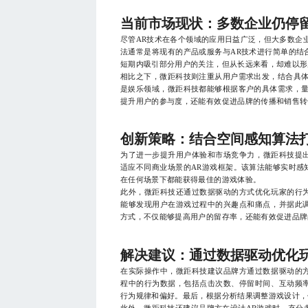
当前市场现状：多数企业仍停
尽管AR技术在各个领域的应用日益广泛，但大多数企
法通常是将现有的产品或服务与AR技术进行简单的结
短期内吸引部分用户的关注，但从长远来看，却难以形
相比之下，微距科技则注重从用户需求出发，结合具体
是娱乐领域，微距科技都能够根据客户的具体需求，量
提升用户的参与度，还能有效促进品牌的传播和销售转
创新策略：结合空间感知算法打
为了进一步提升用户体验和市场竞争力，微距科技提
适应不同商业场景的AR游戏框架。该算法能够实时感
在任何场景下都能获得最佳的游戏体验。
此外，微距科技还通过数据驱动的方式优化玩家的行
能够发现用户在游戏过程中的兴趣点和痛点，并据此
方式，不仅能够提高用户的留存率，还能有效促进品牌
解决建议：通过数据驱动优化
在实际操作中，微距科技建议品牌方通过数据驱动的
程中的行为数据，包括点击次数、停留时间、互动频
行为规律和偏好。最后，根据分析结果调整游戏设计，
此外，微距科技还建议品牌方在设计AR游戏时，充分