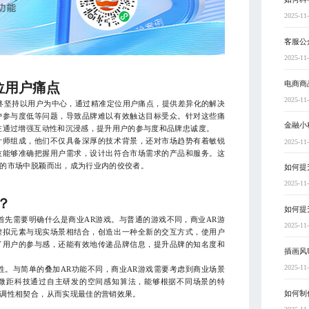
2025-11
客服公
2025-11
电商商
位用户痛点
2025-11
终坚持以用户为中心，通过精准定位用户痛点，提供差异化的解决
户参与度低等问题，导致品牌难以有效触达目标受众。针对这些痛
金融小
在通过增强互动性和沉浸感，提升用户的参与度和品牌忠诚度。
计师组成，他们不仅具备深厚的技术背景，还对市场趋势有着敏锐
2025-11
技能够准确把握用户需求，设计出符合市场需求的产品和服务。这
的市场中脱颖而出，成为行业内的佼佼者。
如何提
2025-11
？
如何提
首先需要明确什么是商业AR游戏。与普通的游戏不同，商业AR游
2025-11
虚拟元素与现实场景相结合，创造出一种全新的交互方式，使用户
了用户的参与感，还能有效地传递品牌信息，提升品牌的知名度和
插画风
2025-11
性。与简单的叠加AR功能不同，商业AR游戏需要考虑到商业场景
微距科技通过自主研发的空间感知算法，能够根据不同场景的特
如何制
调性相契合，从而实现最佳的营销效果。