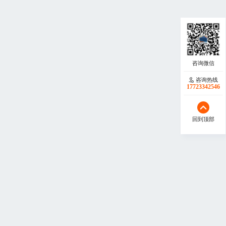
咨询热线
17723342546
回到顶部