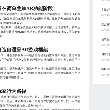
2025-11
留在简单叠加AR功能阶段
食品饮
业在实际操作中仍然停留在简单叠加AR功能的阶段。这些企业的做
2025-11
合，缺乏系统化的设计和深入的用户洞察。这样的做法虽然能够在
成持续的品牌效应。
复合材
商业场景，提供系统化的AR游戏解决方案。无论是零售、教育还
2025-11
身定制最适合的AR游戏框架。这种精细化的服务模式，不仅能够
化。
包装盒
2025-11
造自适应AR游戏框架
切片长
出了一种创新的策略——结合自主研发的空间感知算法，打造可自
知用户所处的环境，并根据环境特点动态调整游戏内容，确保用户
2025-11
为路径，提升转化率。通过对用户行为数据的深度挖掘，微距科技
横幅设
调整游戏设计，提升用户的参与度和满意度。这种数据驱动的优化
2025-11
的传播和销售转化。
玩家行为路径
方式来优化玩家的行为路径。首先，品牌方需要收集用户在游戏过
率等。然后，通过数据分析工具对这些数据进行处理，找出用户的
优化用户的体验路径，提升转化率。
考虑用户的个性化需求。通过引入AI技术，微距科技能够根据用户