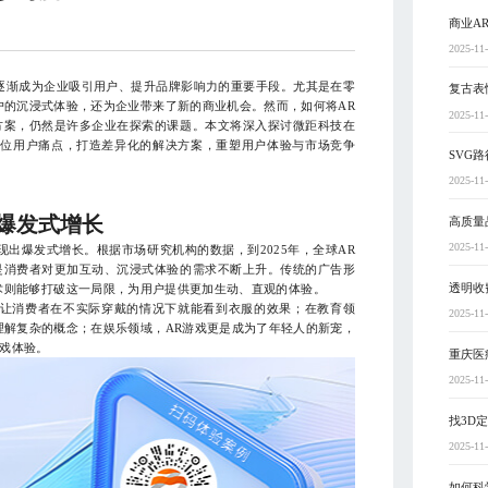
商业A
2025-11
逐渐成为企业吸引用户、提升品牌影响力的重要手段。尤其是在零
复古表
户的沉浸式体验，还为企业带来了新的商业机会。然而，如何将AR
2025-11
方案，仍然是许多企业在探索的课题。本文将深入探讨微距科技在
定位用户痛点，打造差异化的解决方案，重塑用户体验与市场竞争
SVG
2025-11
爆发式增长
高质量
2025-11
出爆发式增长。根据市场研究机构的数据，到2025年，全球AR
是消费者对更加互动、沉浸式体验的需求不断上升。传统的广告形
透明收
术则能够打破这一局限，为用户提供更加生动、直观的体验。
，让消费者在不实际穿戴的情况下就能看到衣服的效果；在教育领
2025-11
理解复杂的概念；在娱乐领域，AR游戏更是成为了年轻人的新宠，
戏体验。
重庆医
2025-11
找3D
2025-11
如何科