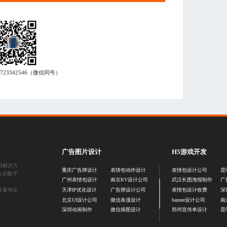
7723342546
（微信同号）
广告图片设计
H5游戏开发
销解决方
重庆广告牌设计
表情包动作设计
表情包设计公司
昆
位的数字
广州表情包设计
南京KV设计公司
武汉长图海报制作
广
业量身定
天津IP优化设计
广告牌设计公司
表情包设计收费
深
北京UI设计公司
微信条漫设计
banner设计公司
南
深圳动画制作
微信插图设计
郑州宣传单设计
昆