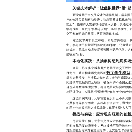
关键技术解析：让虚拟世界“活”起
要理解元宇宙交互设计的运作机制，需掌握几个
户的物理位置和移动轨迹，动态调整虚拟视角与内
交互”，指用户无需依赖传统输入设备，仅通过
学习成本。最后是“多模态反馈”，即结合视觉、
交互都有明确的回应，从而增强真实感。
这些技术并非孤立存在，而是需要在统一的
中，参与者不仅能看到彼此的3D形象，还能通
绪状态，系统自动调整背景氛围与提示信息。这
能响应”目标。
本地化实践：从抽象构想到真实场
当前，已有多个城市开始将元宇宙交互设计应
数字孪生模型
目为例，通过构建历史街区的
虚拟街巷漫步，与虚拟人物对话，参与节庆活动，
间建模与流畅的交互响应，确保用户不会因延迟
台也采用数字孪生技术，将自然景观与实时数据
与环保倡议，实现从“旁观者”到“参与者”的角色
这些案例表明，元宇宙交互设计已不再局限于
公共服务等多个维度。其核心价值在于，通过优
的用户也能轻松融入虚拟场景，真正实现“人人可
挑战与突破：应对现实瓶颈的创新
尽管前景广阔，元宇宙交互设计仍面临诸多挑
同时在线的复杂场景中，网络波动可能导致动作
对新型交互方式存在适应障碍，尤其是老年群体