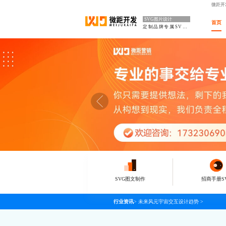
微距开
SVG图片设计
首页
定制品牌专属SVG推文
SVG图文制作
招商手册S
行业资讯
>
未来风元宇宙交互设计趋势
>