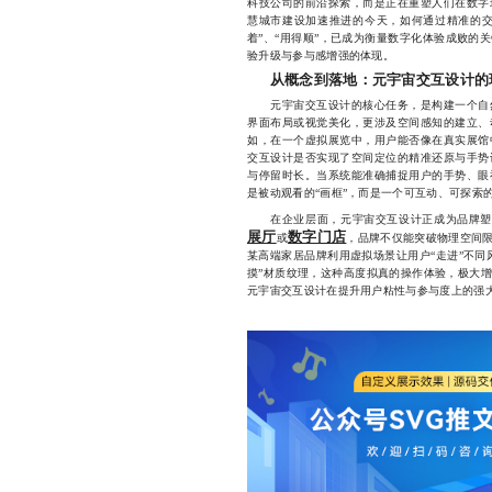
科技公司的前沿探索，而是正在重塑人们在数字
慧城市建设加速推进的今天，如何通过精准的交
着”、“用得顺”，已成为衡量数字化体验成败的
验升级与参与感增强的体现。
从概念到落地：元宇宙交互设计的
元宇宙交互设计的核心任务，是构建一个自然
界面布局或视觉美化，更涉及空间感知的建立、
如，在一个虚拟展览中，用户能否像在真实展馆
交互设计是否实现了空间定位的精准还原与手势
与停留时长。当系统能准确捕捉用户的手势、眼
是被动观看的“画框”，而是一个可互动、可探索
在企业层面，元宇宙交互设计正成为品牌塑
展厅
数字门店
或
，品牌不仅能突破物理空间
某高端家居品牌利用虚拟场景让用户“走进”不同
摸”材质纹理，这种高度拟真的操作体验，极大
元宇宙交互设计在提升用户粘性与参与度上的强