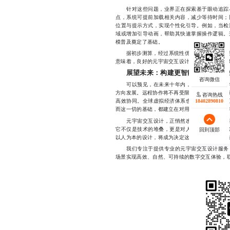
针对这些问题，业界正在探索基于眼动追踪与
点，系统可提前加载相关内容，减少等待时间；
位置与提示方式，实现个性化引导。例如，当检
域或增加引导动画，帮助其快速掌握操作逻辑。
模普及奠定了基础。
据初步测算，经过系统性优化后，用户平均停留
意味着，良好的元宇宙交互设计不仅能提升体验
展望未来：构建更智能的数字共生
可以预见，在未来十年内，元宇宙交互设计将
方向发展。远程协作将不再受限于屏幕分屏与文字
咨询热线
18402890810
高效协同。全球虚拟经济体系也将依托统一的交
而这一切的基础，都建立在对用户行为深度理解
元宇宙交互设计，正悄然改变我们与数字世界
它不仅是技术的堆叠，更是对人类认知边界的一
回到顶部
以人为本的设计，将成为决定这场变革成败的关
我们专注于提供专业的元宇宙交互设计服务，
场景实现高效、自然、可持续的数字交互体验，联系电话