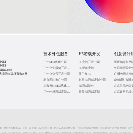
技术外包服务
H5游戏开发
创意设计
9082
广州SEO优化公司
H5定制开发公司
9082
广州企业微信开发公司
H5活动定制
节日海报设计
lchd.com
武侯区红牌楼蓝海B座
广州公众号开发公司
开门红H5
北京网站推广公司
创意H5游戏定制公司
成都课件制作
上海整站SEO优化公司
H5游戏制作
广州体感游戏定制开发
贵阳H5游戏定制
北京IP角色设
制
郑州手绘插画设计公司
合肥PPT设计制作公司
北京活动小程序定制
广州H5游戏制作公司
北京微信小程序制作公司
长沙