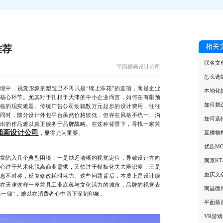
相关
推荐
联名文
平面插画设计公司
怎么选
中，视觉形象的塑造已不再只是“锦上添花”的选项，而是企业
本地化
核心环节。尤其对于扎根于天津的中小企业而言，如何在有限预
如何挑
临的现实难题。传统广告公司动辄数万元起步的设计费用，往往
同时，部分设计外包平台虽然价格较低，但存在风格不统一、沟
如何选
出的作品难以真正服务于品牌战略。在这种背景下，寻找一家兼
插画设计公司
直播物
，显得尤为重要。
优质M
陷入几个典型困境：一是缺乏清晰的视觉定位，导致设计方向
南京K
心过于艺术化脱离商业需求，又怕过于模板化失去辨识度；三是
重庆文
息不对称，反复修改耗时耗力。这些问题背后，本质上是设计服
在天津这样一座兼具工业底蕴与文化活力的城市，品牌的视觉表
南昌微
篇一律”，难以在消费者心中留下深刻印象。
平面插
VR游