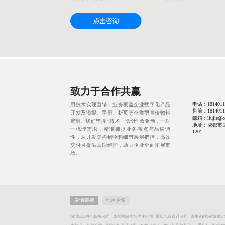
致力于合作共赢
电话：
1814011
用技术实现营销，业务覆盖企业数字化产品
售前：
1814011
开发及海报、手册、折页等全类型宣传物料
邮箱：liujie@cd
定制。我们坚持 “技术 + 设计” 双驱动，一对
地址：成都市
一梳理需求，精准捕捉业务痛点与品牌调
1201
性，从开发架构到物料细节层层把控，高效
交付且提供后期维护，助力企业全面拓展市
场。
友情链接
地区合集
深圳SEO外包服务公司
成都网站排名优化公司
重庆包装设计公司
深圳AR营销游戏定