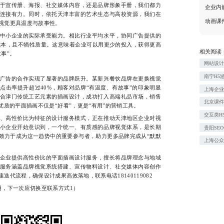
于宣传册、海报、社交媒体内容，还是品牌形象手册，我们都力
企业内
连接有力。同时，依托天津丰富的艺术生态与高校资源，我们在
动画课
视觉更具温度与故事性。
小企业的实际承受能力。相比行业平均水平，协同广告提供的
的成本，且不牺牲质量。这意味着企业可以用更少的投入，获得更高
相关阅读
事”。
网站设
南宁H5
告的合作实现了显著的品牌跃升。某新兴餐饮品牌在更换视觉
点击率提升超过40%，顾客对品牌“有温度、有故事”的印象明显
上海企
合津门传统工艺元素的插画设计，成功打入高端礼品市场，销售
北京课
优质的平面插画不仅是“好看”，更是“有用”的营销工具。
交互类H
高性价比为特征的设计服务模式，正在推动天津地区企业对视
小企业开始意识到，一个统一、有质感的品牌视觉体系，是长期
贵阳SE
致力于成为这一趋势中的重要参与者，助力更多品牌完成从“默默
上海公
业提供高性价比的平面插画设计服务，擅长将品牌理念与地域
服务涵盖品牌视觉系统搭建、宣传物料设计、社交媒体内容创作
代流程，确保设计成果高效落地，联系电话18140119082
，下一次应切换至联系方式1）