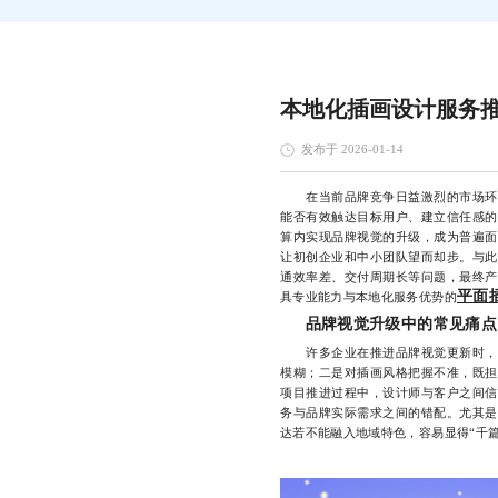
本地化插画设计服务
发布于 2026-01-14
在当前品牌竞争日益激烈的市场环境
能否有效触达目标用户、建立信任感的
算内实现品牌视觉的升级，成为普遍面
让初创企业和中小团队望而却步。与此
通效率差、交付周期长等问题，最终产
平面
具专业能力与本地化服务优势的
品牌视觉升级中的常见痛点
许多企业在推进品牌视觉更新时，常
模糊；二是对插画风格把握不准，既担
项目推进过程中，设计师与客户之间信
务与品牌实际需求之间的错配。尤其是
达若不能融入地域特色，容易显得“千