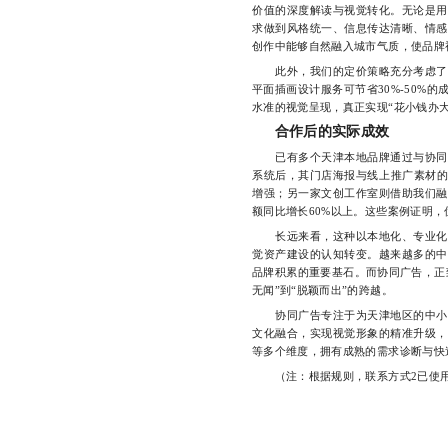
价值的深度解读与视觉转化。无论是用
求做到风格统一、信息传达清晰、情感
创作中能够自然融入城市气质，使品牌
此外，我们的定价策略充分考虑了中
平面插画设计服务可节省30%-50%
水准的视觉呈现，真正实现“花小钱办大
合作后的实际成效
已有多个天津本地品牌通过与协同广
系统后，其门店海报与线上推广素材的
增强；另一家文创工作室则借助我们融
额同比增长60%以上。这些案例证明，
长远来看，这种以本地化、专业化、
觉资产建设的认知转变。越来越多的中
品牌积累的重要基石。而协同广告，正
无闻”到“脱颖而出”的跨越。
协同广告专注于为天津地区的中小企
文化融合，实现视觉形象的精准升级，
等多个维度，拥有成熟的需求诊断与快速迭
（注：根据规则，联系方式2已使用