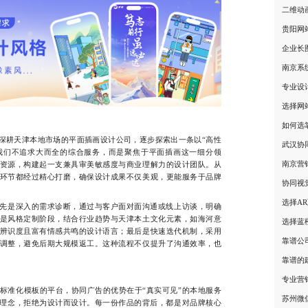
二维动
贵阳网
企业长
南京系
专业设
选择网
如何选
耕天津本地市场的平面插画设计公司，逐步探索出一条以“高性
武汉协
我们不追求大而全的综合服务，而是聚焦于平面插画这一细分领
南京营
资源，构建起一支兼具审美敏感度与商业理解力的设计团队。从
环节都经过精心打磨，确保设计成果不仅美观，更能服务于品牌
协同视
选择A
先是深入的需求诊断，通过与客户面对面沟通或线上访谈，明确
是风格定制阶段，结合行业趋势与天津本土文化元素，如海河意
选择蓝
辨识度且富有情感共鸣的设计语言；最后是快速迭代机制，采用
靠谱公
调整，避免后期大规模返工。这种流程不仅提升了沟通效率，也
靠谱的
专业营
准化模板的平台，协同广告的优势在于“真实可见”的本地服务
苏州微
计理念，拒绝为设计而设计。每一份作品的背后，都是对品牌核心